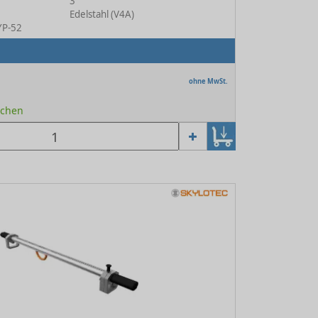
3
Edelstahl (V4A)
TYP-52
ohne MwSt.
Wochen