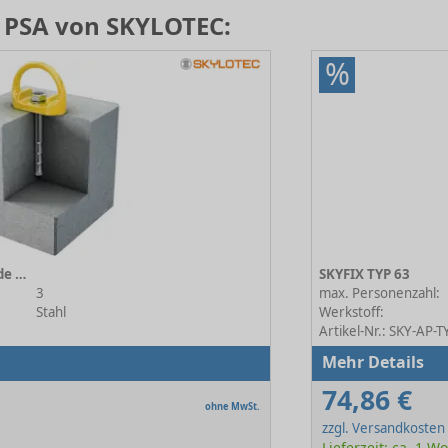
 PSA von SKYLOTEC:
%
D-BOLT für Betonuntergründe TYP 42 (AP-058)
SKYFIX TYP 63
3
max. Personenzahl:
Stahl
Werkstoff:
Artikel-Nr.: SKY-AP-
Mehr Details
74,86 €
ohne MwSt.
zzgl. Versandkosten
Lieferzeit: ca. 1 W