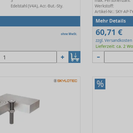
3
max. Personenzahl:
Edelstahl (V4A), Acr.-But.-Sty.
Werkstoff:
Artikel-Nr.: SKY-AP-
Mehr Details
60,71 €
ohne MwSt.
zzgl. Versandkosten
Lieferzeit: ca. 2 
%