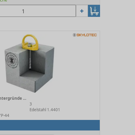
D-BOLT für Betonuntergründe TYP 44 (AP-063-GE)
3
Edelstahl 1.4401
TYP-44