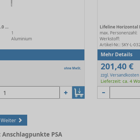
Anschlagklemme BEAMTAC 2.0 für Flansche 90-380 mm
Lifeline Horizontal
1
max. Personenzahl:
Aluminium
Werkstoff:
Artikel-Nr.: SKY-L-03
Mehr Details
201,40 €
ohne MwSt.
zzgl. Versandkosten
Lieferzeit: ca. 4 
Weiter
 Anschlagpunkte PSA