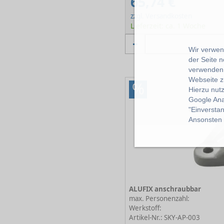
65,74 €
zzgl. Versandkosten
Lieferzeit: ca. 1 Woche
Wir verwend
der Seite 
verwenden 
Webseite z
%
Hierzu nut
Google Ana
"Einverstan
Ansonsten k
ALUFIX anschraubbar
max. Personenzahl:
Werkstoff:
Artikel-Nr.: SKY-AP-003