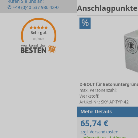
Rufen Sie uns an:
Anschlagpunkte
✆
+49 (0)40 537 986 42-0
%
Sehr gut
08/2026
max. Personenzahl:
Werkstoff:
Artikel-Nr.: SKY-AP-TYP-42
Mehr Details
65,74 €
zzgl. Versandkosten
Lieferzeit: ca. 1 Woche