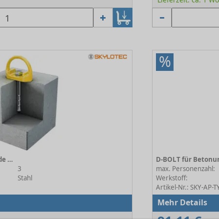
%
D-BOLT für Betonuntergründe TYP 43 (AP-058)
3
max. Personenzahl:
Stahl
Werkstoff:
Artikel-Nr.: SKY-AP-
Mehr Details