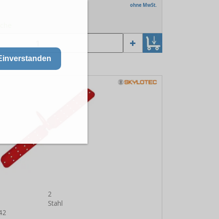
ohne MwSt.
oche
Einverstanden
2
Stahl
042