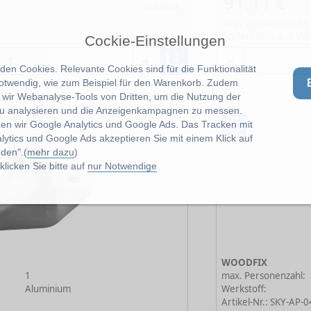
91,11 €
ohne MwSt.
zzgl. Versandkosten
Lieferzeit: ca. 1 W
Cockie-Einstellungen
en Cookies. Relevante Cookies sind für die Funktionalität
notwendig, wie zum Beispiel für den Warenkorb. Zudem
wir Webanalyse-Tools von Dritten, um die Nutzung der
u analysieren und die Anzeigenkampagnen zu messen.
%
zen wir Google Analytics und Google Ads. Das Tracken mit
lytics und Google Ads akzeptieren Sie mit einem Klick auf
den".(
mehr dazu
)
licken Sie bitte auf
nur Notwendige
WOODFIX
1
max. Personenzahl:
Aluminium
Werkstoff:
Artikel-Nr.: SKY-AP-