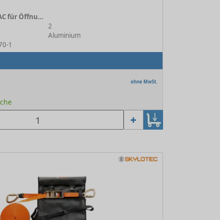
Türtraverse JAMBTAC für Öffnungen 0.6 - 1.1 m
2
Aluminium
070-1
ohne MwSt.
oche