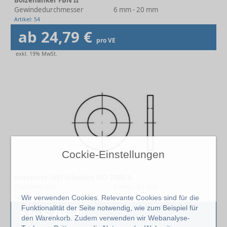
Bolzenanker FBN II
Gewindedurchmesser
6 mm - 20 mm
Artikel: 54
ab 24,79 €
pro VE
exkl. 19% MwSt.
Cockie-Einstellungen
Austenite (A5) Scheiben ISO 7089 A
Durchmesser
6 mm - 30 mm
Artikel: 8
Wir verwenden Cookies. Relevante Cookies sind für die
Funktionalität der Seite notwendig, wie zum Beispiel für
ab 5,06 €
pro VE
den Warenkorb. Zudem verwenden wir Webanalyse-