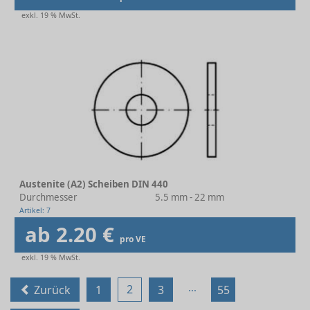
exkl. 19 % MwSt.
Austenite (A2) Scheiben DIN 440
Durchmesser
5.5 mm - 22 mm
Artikel: 7
ab 2.20 €
pro VE
exkl. 19 % MwSt.
...
2
Zurück
1
3
55