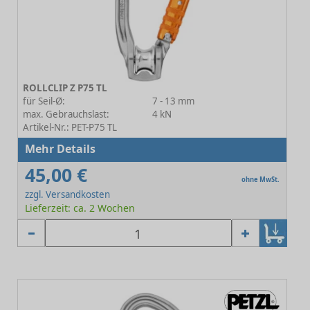
ROLLCLIP Z P75 TL
für Seil-Ø:
7 - 13 mm
max. Gebrauchslast:
4 kN
Artikel-Nr.: PET-P75 TL
Mehr Details
45,00 €
ohne MwSt.
zzgl. Versandkosten
Lieferzeit: ca. 2 Wochen