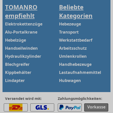
TOMANRO
Beliebte
empfiehlt
Kategorien
Elektrokettenzüge
Hebezeuge
Alu-Portalkrane
Transport
Hebelzüge
Werkstattbedarf
Handseilwinden
Arbeitsschutz
Hydraulikzylinder
Umlenkrollen
Blechgreifer
Handhebezeuge
Kippbehälter
Lastaufnahmemittel
Lindapter
Hubwagen
Versendet wird mit:
Zahlungsmöglichkeiten:
Vorkasse