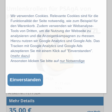
Umlenkrollen für PSAgA von
Petzl:
Wir verwenden Cookies. Relevante Cookies sind für die
Funktionalität der Seite notwendig, wie zum Beispiel für
den Warenkorb. Zudem verwenden wir Webanalyse-
Tools von Dritten, um die Nutzung der Webseite zu
analysieren und die Anzeigenkampagnen zu messen.
Hierzu nutzen wir Google Analytics und Google Ads. Das
Tracken mit Google Analytics und Google Ads
akzeptieren Sie mit einem Klick auf "Einverstanden".
(
mehr dazu
)
Ansonsten klicken Sie bitte auf
nur Notwendige
Umlenkrolle PARTNER P52A
Einverstanden
für Seil-Ø:
7 - 11 mm
max. Gebrauchslast:
5 kN
Artikel-Nr.: PET-P52A
Mehr Details
35,00 €
ohne MwSt.