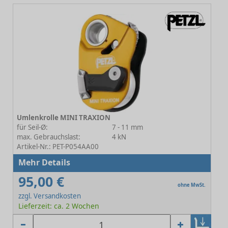
Umlenkrolle MINI TRAXION
für Seil-Ø:
7 - 11 mm
max. Gebrauchslast:
4 kN
Artikel-Nr.: PET-P054AA00
Mehr Details
95,00 €
ohne MwSt.
zzgl. Versandkosten
Lieferzeit: ca. 2 Wochen