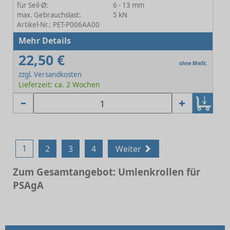
für Seil-Ø:
6 - 13 mm
max. Gebrauchslast:
5 kN
Artikel-Nr.: PET-P006AA00
Mehr Details
22,50 €
ohne MwSt.
zzgl. Versandkosten
Lieferzeit: ca. 2 Wochen
1
2
3
4
Weiter
Zum Gesamtangebot: Umlenkrollen für
PSAgA