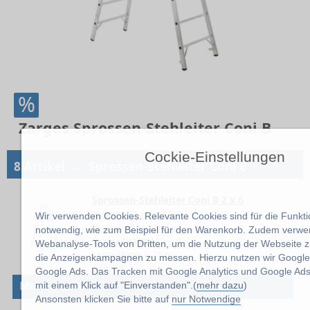
%
Zarges Sprossen-Stehleiter Coni B
Cockie-Einstellungen
→
8 Artikel
Sprossen-Stehleiter Coni B
Sprossen-Stehleiter Coni B 2 x 6
Arbeitshöhe ca. 3 m
Wir verwenden Cookies. Relevante Cookies sind für die Funktio
Werkstoff Aluminium
notwendig, wie zum Beispiel für den Warenkorb. Zudem verwe
Sprossenanzahl 2 x 6
Webanalyse-Tools von Dritten, um die Nutzung der Webseite z
Leiterlänge 1.78 m
die Anzeigenkampagnen zu messen. Hierzu nutzen wir Google 
Z40311
Google Ads. Das Tracken mit Google Analytics und Google Ads
Mehr Details
mit einem Klick auf "Einverstanden".(
mehr dazu
)
Ansonsten klicken Sie bitte auf
nur Notwendige