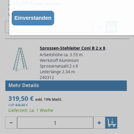
252,00 €
exkl. 19% MwSt.
UVP
336,00
€
Lieferzeit: ca. 1 Woche
Einverstanden
Sprossen-Stehleiter Coni B 2 x 8
Arbeitshöhe ca. 3.55 m
Werkstoff Aluminium
Sprossenanzahl 2 x 8
Leiterlänge 2.34 m
Z40312
Mehr Details
319,50 €
exkl. 19% MwSt.
UVP
426,00
€
Lieferzeit: ca. 1 Woche