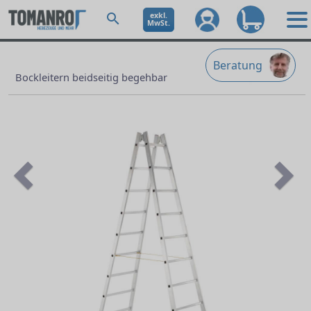
exkl.
MwSt.
Beratung
Bockleitern beidseitig begehbar
Previous
Ne