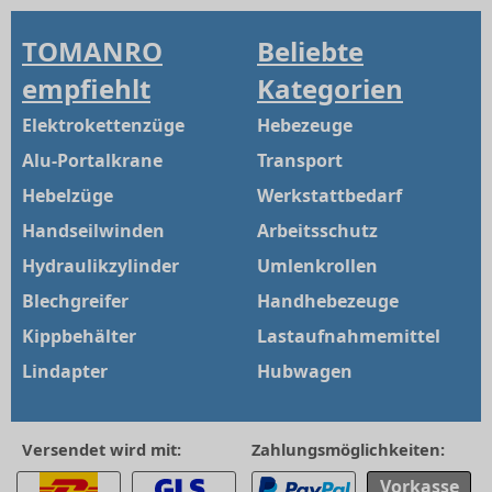
TOMANRO
Beliebte
empfiehlt
Kategorien
Elektrokettenzüge
Hebezeuge
Alu-Portalkrane
Transport
Hebelzüge
Werkstattbedarf
Handseilwinden
Arbeitsschutz
Hydraulikzylinder
Umlenkrollen
Blechgreifer
Handhebezeuge
Kippbehälter
Lastaufnahmemittel
Lindapter
Hubwagen
Versendet wird mit:
Zahlungsmöglichkeiten:
Vorkasse