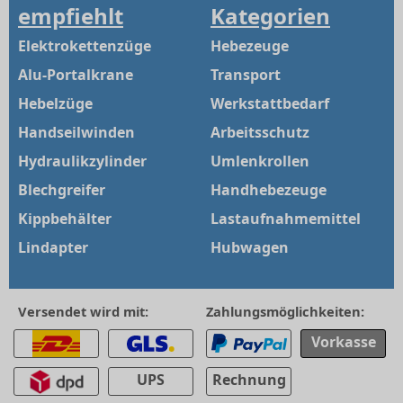
empfiehlt
Kategorien
Elektrokettenzüge
Hebezeuge
Alu-Portalkrane
Transport
Hebelzüge
Werkstattbedarf
Handseilwinden
Arbeitsschutz
Hydraulikzylinder
Umlenkrollen
Blechgreifer
Handhebezeuge
Kippbehälter
Lastaufnahmemittel
Lindapter
Hubwagen
Versendet wird mit:
Zahlungsmöglichkeiten:
Vorkasse
UPS
Rechnung