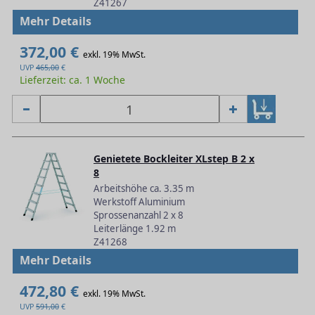
Z41267
Mehr Details
372,00 €
exkl. 19% MwSt.
UVP
465,00
€
Lieferzeit: ca. 1 Woche
Genietete Bockleiter XLstep B 2 x
8
Arbeitshöhe ca. 3.35 m
Werkstoff Aluminium
Sprossenanzahl 2 x 8
Leiterlänge 1.92 m
Z41268
Mehr Details
472,80 €
exkl. 19% MwSt.
UVP
591,00
€