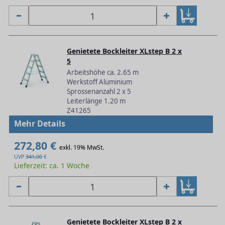
Genietete Bockleiter XLstep B 2 x
5
Arbeitshöhe ca. 2.65 m
Werkstoff Aluminium
Sprossenanzahl 2 x 5
Leiterlänge 1.20 m
Z41265
Mehr Details
272,80 €
exkl. 19% MwSt.
UVP
341,00
€
Lieferzeit: ca. 1 Woche
Genietete Bockleiter XLstep B 2 x