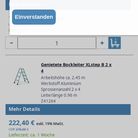
Mehr Details
176,00 €
Einverstanden
exkl. 19% MwSt.
UVP
220,00
€
Lieferzeit: ca. 1 Woche
Genietete Bockleiter XLstep B 2 x
4
Arbeitshöhe ca. 2.45 m
Werkstoff Aluminium
Sprossenanzahl 2 x 4
Leiterlänge 0.96 m
Z41264
Mehr Details
222,40 €
exkl. 19% MwSt.
UVP
278,00
€
Lieferzeit: ca. 1 Woche