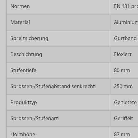
Normen
EN 131 pr
Material
Aluminiu
Spreizsicherung
Gurtband
Beschichtung
Eloxiert
Stufentiefe
80 mm
Sprossen-/Stufenabstand senkrecht
250 mm
Produkttyp
Genietete 
Sprossen-/Stufenart
Geriffelt
Holmhöhe
87 mm