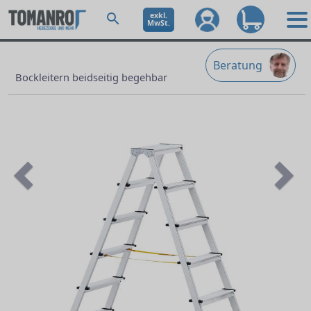
exkl.
MwSt.
Beratung
Bockleitern beidseitig begehbar
Previous
Ne