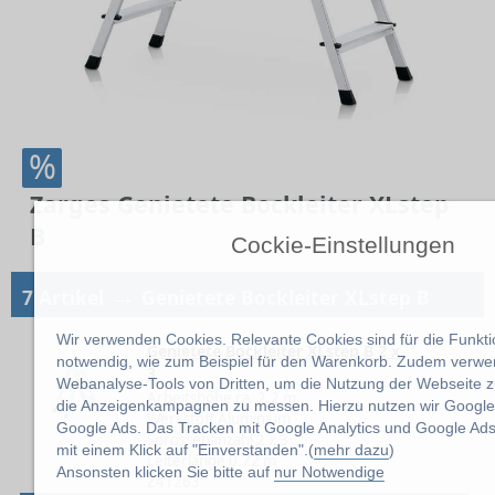
%
Zarges Genietete Bockleiter XLstep
B
Cockie-Einstellungen
→
7 Artikel
Genietete Bockleiter XLstep B
Wir verwenden Cookies. Relevante Cookies sind für die Funktio
Genietete Bockleiter XLstep B 2 x
notwendig, wie zum Beispiel für den Warenkorb. Zudem verwe
3
Webanalyse-Tools von Dritten, um die Nutzung der Webseite z
Arbeitshöhe ca. 2.2 m
die Anzeigenkampagnen zu messen. Hierzu nutzen wir Google 
Werkstoff Aluminium
Google Ads. Das Tracken mit Google Analytics und Google Ads
Sprossenanzahl 2 x 3
mit einem Klick auf "Einverstanden".(
mehr dazu
)
Leiterlänge 0.72 m
Ansonsten klicken Sie bitte auf
nur Notwendige
Z41263