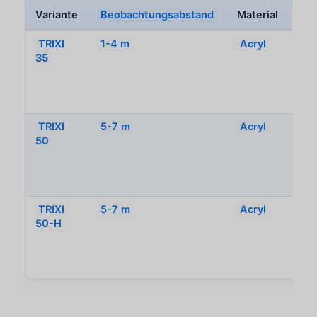
Variante
Beobachtungsabstand
Material
Obe
TRIXI
1-4 m
Acryl
UV
35
res
sc
nac
ISO
TRIXI
5-7 m
Acryl
UV
50
res
sc
nac
ISO
TRIXI
5-7 m
Acryl
UV
50-H
res
sc
nac
ISO