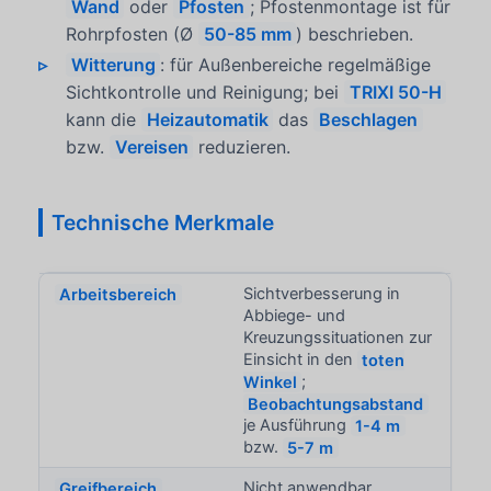
Wand
oder
Pfosten
; Pfostenmontage ist für
Rohrpfosten (Ø
50-85 mm
) beschrieben.
Witterung
: für Außenbereiche regelmäßige
Sichtkontrolle und Reinigung; bei
TRIXI 50-H
kann die
Heizautomatik
das
Beschlagen
bzw.
Vereisen
reduzieren.
Technische Merkmale
Arbeitsbereich
Sichtverbesserung in
Abbiege- und
Kreuzungssituationen zur
Einsicht in den
toten
Winkel
;
Beobachtungsabstand
je Ausführung
1-4 m
bzw.
5-7 m
Greifbereich
Nicht anwendbar