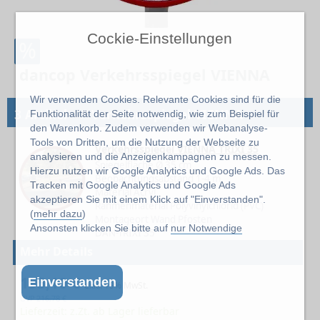
Cockie-Einstellungen
%
dancop Verkehrsspiegel VIENNA
Wir verwenden Cookies. Relevante Cookies sind für die
→
3 Artikel
Verkehrsspiegel VIENNA
Funktionalität der Seite notwendig, wie zum Beispiel für
den Warenkorb. Zudem verwenden wir Webanalyse-
Tools von Dritten, um die Nutzung der Webseite zu
Verkehrsspiegel VIENNA TRIXI 35
analysieren und die Anzeigenkampagnen zu messen.
Spiegelfläche Ø 35 cm
Hierzu nutzen wir Google Analytics und Google Ads. Das
Beobachtungsabstand 1-4 m
Tracken mit Google Analytics und Google Ads
Material Acryl
akzeptieren Sie mit einem Klick auf "Einverstanden".
Rahmenmaterial Polyvinylchlorid (PVC)
(
mehr dazu
)
Montageort Wand Pfosten
Ansonsten klicken Sie bitte auf
nur Notwendige
DAN-TRIXI 35
Mehr Details
195,10 €
Einverstanden
exkl. 19% MwSt.
UVP
216,78
€
Lieferzeit: z.Zt. ab Lager lieferbar