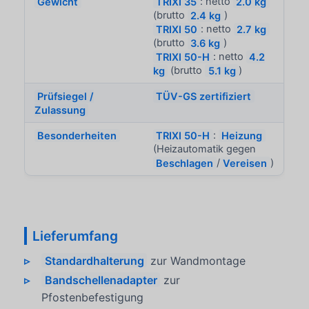
Gewicht
TRIXI 35
: netto
2.0 kg
(brutto
2.4 kg
)
TRIXI 50
: netto
2.7 kg
(brutto
3.6 kg
)
TRIXI 50-H
: netto
4.2
kg
(brutto
5.1 kg
)
Prüfsiegel /
TÜV-GS zertifiziert
Zulassung
Besonderheiten
TRIXI 50-H
:
Heizung
(Heizautomatik gegen
Beschlagen
/
Vereisen
)
Lieferumfang
Standardhalterung
zur Wandmontage
Bandschellenadapter
zur
Pfostenbefestigung