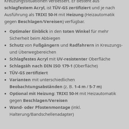
Kreuzungssituationen verbessert. Er besteht aus
schlagfestem Acryl
, ist
TÜV-GS zertifiziert
und je nach
Ausführung als
TRIXI 50-H
mit
Heizung
(Heizautomatik
gegen
Beschlagen
/
Vereisen
) verfügbar.
Optimaler Einblick
in den
toten Winkel
für mehr
Sicherheit beim Abbiegen
Schutz
von
Fußgängern
und
Radfahrern
in Kreuzungs-
und Überwegbereichen
Schlagfestes Acryl
mit
UV-resistenter
Oberfläche
Schlagzäh nach DIN ISO 179-1
(Oberfläche)
TÜV-GS zertifiziert
Varianten
mit unterschiedlichen
Beobachtungsabständen
(z. B.
1-4 m
/
5-7 m
)
Optional mit Heizung
:
TRIXI 50-H
mit Heizautomatik
gegen
Beschlagen
/
Vereisen
Wand- oder Pfostenmontage
(inkl.
Halterung/Bandschellenadapter)