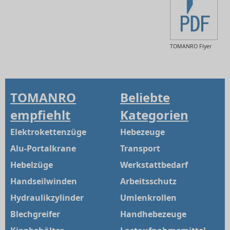
TOMANRO Flyer
TOMANRO
Beliebte
empfiehlt
Kategorien
Elektrokettenzüge
Hebezeuge
Alu-Portalkrane
Transport
Hebelzüge
Werkstattbedarf
Handseilwinden
Arbeitsschutz
Hydraulikzylinder
Umlenkrollen
Blechgreifer
Handhebezeuge