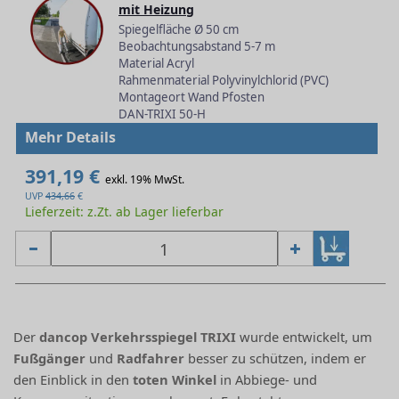
mit Heizung
Spiegelfläche Ø 50 cm
Beobachtungsabstand 5-7 m
Material Acryl
Rahmenmaterial Polyvinylchlorid (PVC)
Montageort Wand Pfosten
DAN-TRIXI 50-H
Mehr Details
391,19 €
exkl. 19% MwSt.
UVP
434,66
€
Lieferzeit: z.Zt. ab Lager lieferbar
Der
dancop Verkehrsspiegel TRIXI
wurde entwickelt, um
Fußgänger
und
Radfahrer
besser zu schützen, indem er
den Einblick in den
toten Winkel
in Abbiege- und