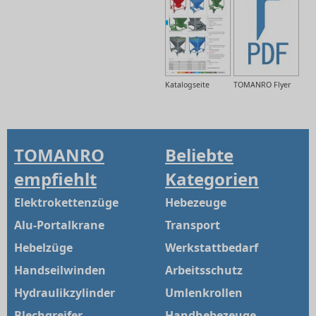
Katalogseite
TOMANRO Flyer
TOMANRO
Beliebte
empfiehlt
Kategorien
Elektrokettenzüge
Hebezeuge
Alu-Portalkrane
Transport
Hebelzüge
Werkstattbedarf
Handseilwinden
Arbeitsschutz
Hydraulikzylinder
Umlenkrollen
Blechgreifer
Handhebezeuge