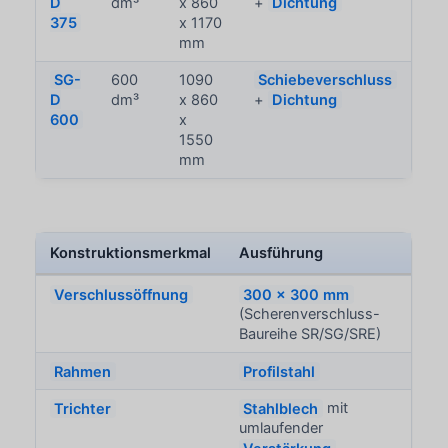
D
dm³
x 860
+
Dichtung
375
x 1170
mm
SG-
600
1090
Schiebeverschluss
D
dm³
x 860
+
Dichtung
600
x
1550
mm
Konstruktionsmerkmal
Ausführung
Verschlussöffnung
300 x 300 mm
(Scherenverschluss-
Baureihe SR/SG/SRE)
Rahmen
Profilstahl
Trichter
Stahlblech
mit
umlaufender