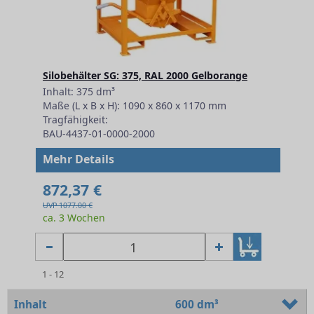
Silobehälter SG: 375, RAL 2000 Gelborange
Inhalt: 375 dm³
Maße (L x B x H): 1090 x 860 x 1170 mm
Tragfähigkeit:
BAU-4437-01-0000-2000
Mehr Details
872,37 €
UVP 1077.00 €
ca. 3 Wochen
1 - 12
Inhalt
600 dm³