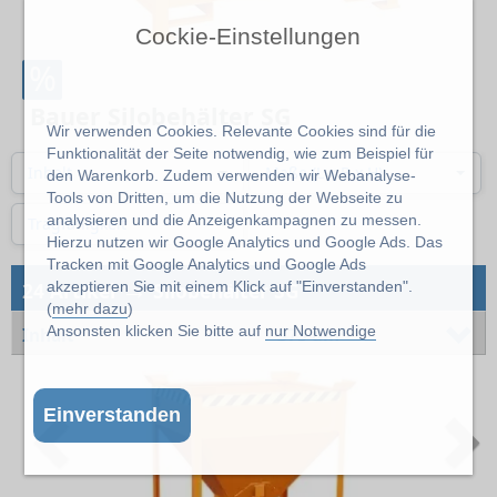
Cockie-Einstellungen
%
Bauer Silobehälter SG
Wir verwenden Cookies. Relevante Cookies sind für die
Funktionalität der Seite notwendig, wie zum Beispiel für
Inhalt
Maße (L x B x H)
den Warenkorb. Zudem verwenden wir Webanalyse-
Tools von Dritten, um die Nutzung der Webseite zu
analysieren und die Anzeigenkampagnen zu messen.
Tragfähigkeit
Hierzu nutzen wir Google Analytics und Google Ads. Das
Tracken mit Google Analytics und Google Ads
→
akzeptieren Sie mit einem Klick auf "Einverstanden".
24 Artikel
Silobehälter SG
(
mehr dazu
)
Ansonsten klicken Sie bitte auf
nur Notwendige
Inhalt
375 dm³
Einverstanden
Previous
N