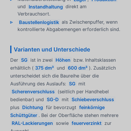
und
Instandhaltung
direkt am
Verbrauchsort.
Baustellenlogistik
als Zwischenpuffer, wenn
kontrollierte Abgabemengen erforderlich sind.
Varianten und Unterschiede
Der
SG
ist in zwei
Höhen
bzw. Inhaltsklassen
erhältlich (
375 dm³
und
600 dm³
). Zusätzlich
unterscheidet sich die Baureihe über die
Ausführung des Auslaufs:
SG
mit
Scherenverschluss
(seitlich per Handhebel
bedienbar) und
SG-D
mit
Schiebeverschluss
plus
Dichtung
für bevorzugt
feinkörnige
Schüttgüter
. Bei der Oberfläche stehen mehrere
RAL-Lackierungen
sowie
feuerverzinkt
zur
Auswahl.