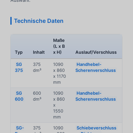
Technische Daten
Maße
(L x B
Typ
Inhalt
x H)
Auslauf/Verschluss
SG
375
1090
Handhebel-
375
dm³
x 860
Scherenverschluss
x 1170
mm
SG
600
1090
Handhebel-
600
dm³
x 860
Scherenverschluss
x
1550
mm
SG-
375
1090
Schiebeverschluss