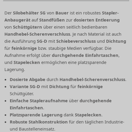
Der
Silobehälter SG
von
Bauer
ist ein robustes
Stapler-
Anbaugerät
auf
Standfüßen
zur
dosierten Entleerung
von
Schüttgütern
über einen seitlich bedienbaren
Handhebel-Scherenverschluss
. Je nach Material ist auch
die Ausführung
SG-D
mit
Schiebeverschluss
und
Dichtung
für
feinkörnige
bzw. staubige Medien verfügbar. Die
Aufnahme erfolgt über
durchgehende Einfahrtaschen
,
und
Stapelecken
ermöglichen eine platzsparende
Lagerung.
Dosierte Abgabe
durch
Handhebel-Scherenverschluss
.
Variante SG-D
mit
Dichtung
für
feinkörnige
Schüttgüter.
Einfache Stapleraufnahme
über
durchgehende
Einfahrtaschen
.
Platzsparende Lagerung
dank
Stapelecken
.
Robuste Stahlkonstruktion
für den täglichen Industrie-
und Baustelleneinsatz.