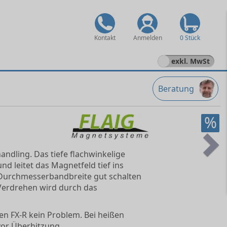
Kontakt
Anmelden
0 Stück
exkl. MwSt
Beratung
%
ndling. Das tiefe flachwinkelige
Ne
nd leitet das Magnetfeld tief ins
 Durchmesserbandbreite gut schalten
 Verdrehen wird durch das
den FX-R kein Problem. Bei heißen
vor Überhitzung