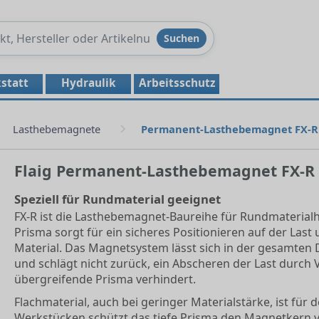
Produkte
Suchen
durchsuchen
statt
Hydraulik
Arbeitsschutz
Lasthebemagnete
Permanent-Lasthebemagnet FX-R
Flaig Permanent-Lasthebemagnet FX-R
Speziell für Rundmaterial geeignet
FX-R ist die Lasthebemagnet-Baureihe für Rundmaterialha
Prisma sorgt für ein sicheres Positionieren auf der Last u
Material. Das Magnetsystem lässt sich in der gesamten
und schlägt nicht zurück, ein Abscheren der Last durch
übergreifende Prisma verhindert.
Flachmaterial, auch bei geringer Materialstärke, ist für 
Werkstücken schützt das tiefe Prisma den Magnetkern 