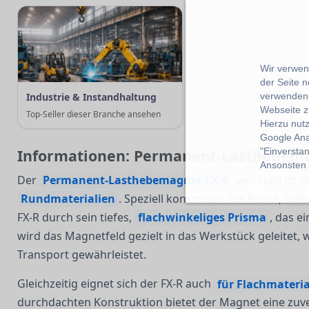
Wir verwend
der Seite 
verwenden 
Industrie & Instandhaltung
Webseite z
Top-Seller dieser Branche ansehen
Hierzu nut
Google Ana
"Einverstan
Informationen: Permanent-Lasthebem
Ansonsten k
Der
Permanent-Lasthebemagnet FX-R
von Flaig ist 
Rundmaterialien
. Speziell konstruiert für Rohre, St
FX-R durch sein tiefes,
flachwinkeliges Prisma
, das e
wird das Magnetfeld gezielt in das Werkstück geleitet,
Transport gewährleistet.
Gleichzeitig eignet sich der FX-R auch
für Flachmateria
durchdachten Konstruktion bietet der Magnet eine zuve