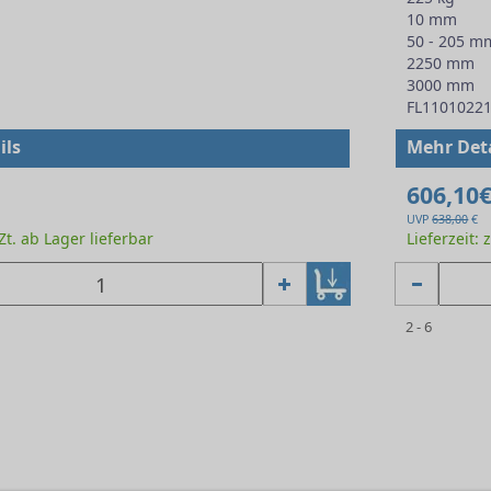
10 mm
50 - 205 m
2250 mm
3000 mm
FL1101022
ils
Mehr Deta
606,10
UVP
638,00
€
.Zt. ab Lager lieferbar
Lieferzeit: 
2 - 6