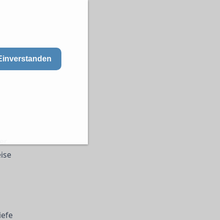
Einverstanden
er
ise
iefe