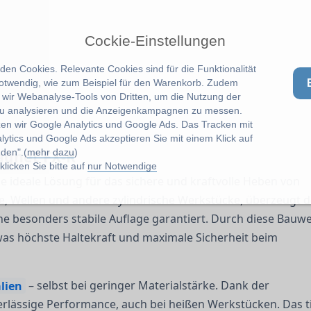
Cockie-Einstellungen
en Cookies. Relevante Cookies sind für die Funktionalität
notwendig, wie zum Beispiel für den Warenkorb. Zudem
wir Webanalyse-Tools von Dritten, um die Nutzung der
u analysieren und die Anzeigenkampagnen zu messen.
zen wir Google Analytics und Google Ads. Das Tracken mit
lytics und Google Ads akzeptieren Sie mit einem Klick auf
den".(
mehr dazu
)
agnet FX-R
licken Sie bitte auf
nur Notwendige
die ideale Lösung für das sichere und kraftvolle Heben von
äbe, Wellen und andere zylindrische Werkstücke, überzeugt d
ine besonders stabile Auflage garantiert. Durch diese Bauwe
 was höchste Haltekraft und maximale Sicherheit beim
lien
– selbst bei geringer Materialstärke. Dank der
rlässige Performance, auch bei heißen Werkstücken. Das t