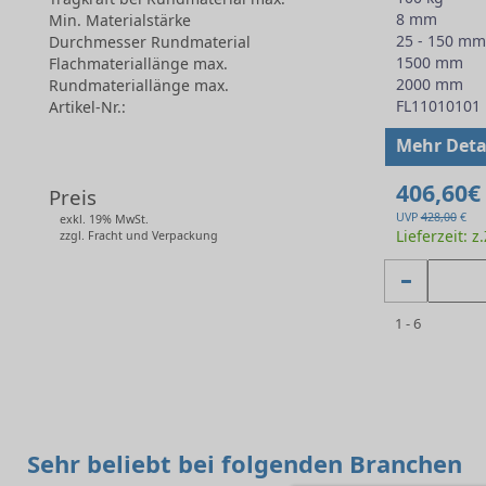
8 mm
Min. Materialstärke
25 - 150 mm
Durchmesser Rundmaterial
1500 mm
Flachmateriallänge max.
2000 mm
Rundmateriallänge max.
FL11010101
Artikel-Nr.:
-
Mehr Deta
406,60€
Preis
UVP
428,00
€
exkl. 19% MwSt.
Lieferzeit: z
zzgl. Fracht und Verpackung
1 - 6
Sehr beliebt bei folgenden Branchen