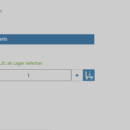
m
1
ils
€
z.Zt. ab Lager lieferbar