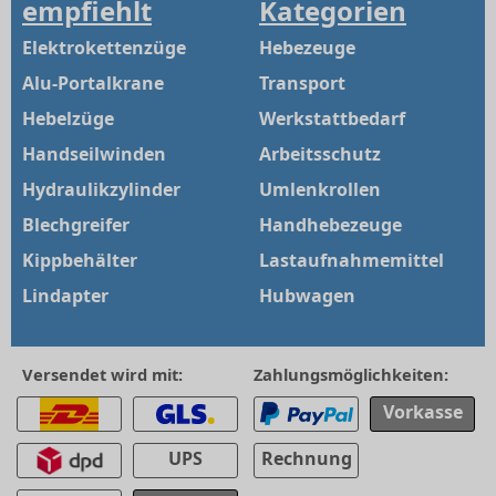
empfiehlt
Kategorien
Elektrokettenzüge
Hebezeuge
Alu-Portalkrane
Transport
Hebelzüge
Werkstattbedarf
Handseilwinden
Arbeitsschutz
Hydraulikzylinder
Umlenkrollen
Blechgreifer
Handhebezeuge
Kippbehälter
Lastaufnahmemittel
Lindapter
Hubwagen
Versendet wird mit:
Zahlungsmöglichkeiten:
Vorkasse
UPS
Rechnung