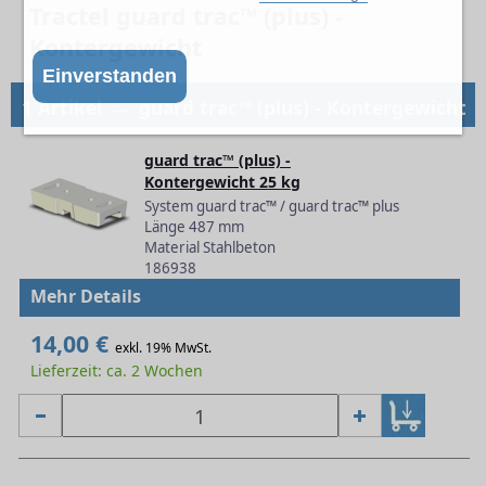
Tractel guard trac™ (plus) -
Kontergewicht
Einverstanden
→
1 Artikel
guard trac™ (plus) - Kontergewicht
guard trac™ (plus) -
Kontergewicht 25 kg
System guard trac™ / guard trac™ plus
Länge 487 mm
Material Stahlbeton
186938
Mehr Details
14,00 €
exkl. 19% MwSt.
Lieferzeit: ca. 2 Wochen