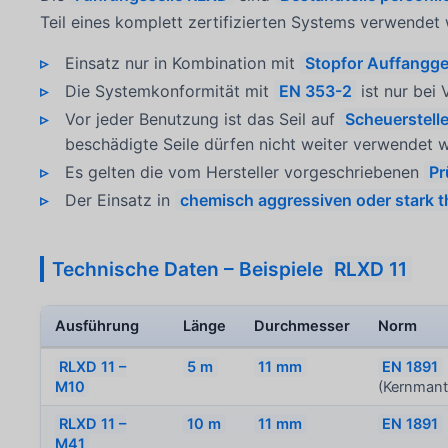
Teil eines komplett zertifizierten Systems verwendet
Einsatz nur in Kombination mit
Stopfor Auffangge
Die Systemkonformität mit
EN 353-2
ist nur bei
Vor jeder Benutzung ist das Seil auf
Scheuerstell
beschädigte Seile dürfen nicht weiter verwendet 
Es gelten die vom Hersteller vorgeschriebenen
Pr
Der Einsatz in
chemisch aggressiven oder stark 
Technische Daten – Beispiele
RLXD 11
Ausführung
Länge
Durchmesser
Norm
RLXD 11 –
5 m
11 mm
EN 1891
M10
(Kernmante
RLXD 11 –
10 m
11 mm
EN 1891
M41