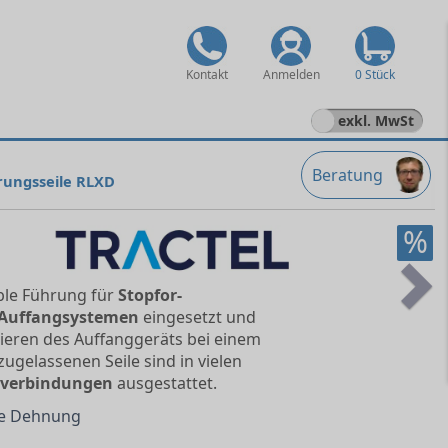
Kontakt
Anmelden
0 Stück
exkl. MwSt
Beratung
rungsseile RLXD
%
xible Führung für
Stopfor-
Ne
 Auffangsystemen
eingesetzt und
kieren des Auffanggeräts bei einem
zugelassenen Seile sind in vielen
dverbindungen
ausgestattet.
ge Dehnung