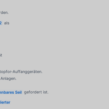
rden.
2
als
ät
Stopfor-Auffanggeräten.
n Anlagen.
hnbares Seil
gefordert ist.
ierter