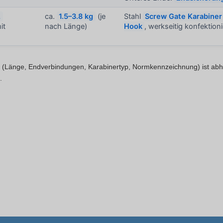
2
ca.
1.5–3.8 kg
(je
Stahl
Screw Gate Karabiner
it
nach Länge)
Hook
, werkseitig konfektioni
(Länge, Endverbindungen, Karabinertyp, Normkennzeichnung) ist abh
.