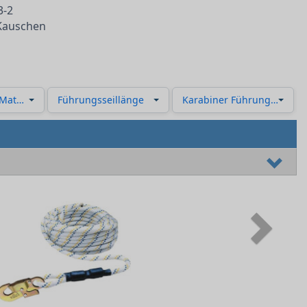
3-2
Kauschen
Material)
Führungsseillänge
Karabiner Führungsseil
Next