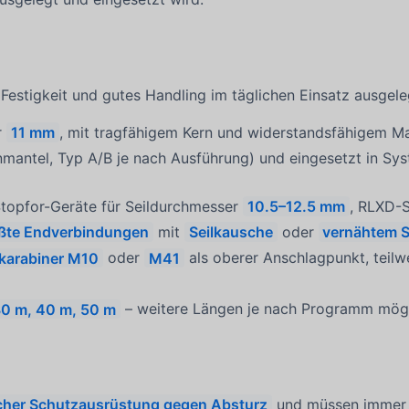
estigkeit und gutes Handling im täglichen Einsatz ausgele
r
11 mm
, mit tragfähigem Kern und widerstandsfähigem Ma
mantel, Typ A/B je nach Ausführung) und eingesetzt in S
 Stopfor-Geräte für Seildurchmesser
10.5–12.5 mm
, RLXD-
ißte Endverbindungen
mit
Seilkausche
oder
vernähtem 
lkarabiner M10
oder
M41
als oberer Anschlagpunkt, teil
30 m, 40 m, 50 m
– weitere Längen je nach Programm mögl
icher Schutzausrüstung gegen Absturz
und müssen immer 