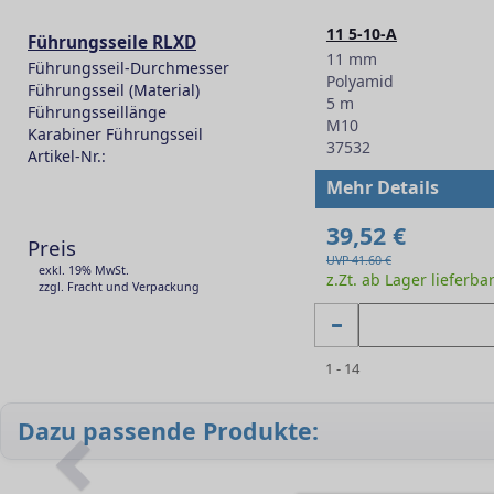
11 5-10-A
Führungsseile RLXD
11 mm
Führungsseil-Durchmesser
Polyamid
Führungsseil (Material)
5 m
Führungsseillänge
M10
Karabiner Führungsseil
37532
Artikel-Nr.:
-
Mehr Details
39,52 €
Preis
UVP 41.60 €
exkl. 19% MwSt.
z.Zt. ab Lager lieferba
zzgl. Fracht und Verpackung
1 - 14
Dazu passende Produkte: