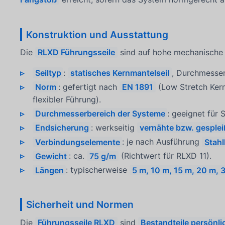
Konstruktion und Ausstattung
Die
RLXD Führungsseile
sind auf hohe mechanische F
Seiltyp
:
statisches Kernmantelseil
, Durchmesse
Norm
: gefertigt nach
EN 1891
(Low Stretch Kern
flexibler Führung).
Durchmesserbereich der Systeme
: geeignet für
Endsicherung
: werkseitig
vernähte bzw. gesple
Verbindungselemente
: je nach Ausführung
Stah
Gewicht
: ca.
75 g/m
(Richtwert für RLXD 11).
Längen
: typischerweise
5 m, 10 m, 15 m, 20 m, 
Sicherheit und Normen
Die
Führungsseile RLXD
sind
Bestandteile persönl