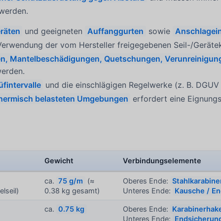
 werden.
räten
und geeigneten
Auffanggurten
sowie
Anschlagei
 Verwendung der vom Hersteller freigegebenen Seil-/Gerät
en, Mantelbeschädigungen, Quetschungen, Verunreinigun
werden.
üfintervalle
und die einschlägigen Regelwerke (z. B. DGUV
thermisch belasteten Umgebungen
erfordert eine Eignung
Gewicht
Verbindungselemente
ca.
75 g/m
(≈
Oberes Ende:
Stahlkarabin
lseil)
0.38 kg gesamt)
Unteres Ende:
Kausche / E
ca.
0.75 kg
Oberes Ende:
Karabinerhak
Unteres Ende:
Endsicherun