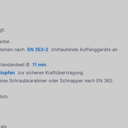
gt.
ntel.
ystemen nach
EN 353-2
(mitlaufende Auffanggeräte an
Standardseil Ø
11 mm
.
Stopfen
zur sicheren Kraftübertragung.
weise Schraubkarabiner oder Schnapper nach EN 362.
ich.
als