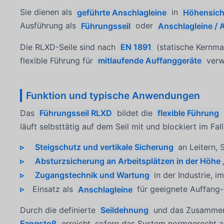
Sie dienen als
geführte Anschlagleine
in
Höhensich
Ausführung als
Führungsseil
oder
Anschlagleine / 
Die RLXD-Seile sind nach
EN 1891
(statische Kernma
flexible Führung für
mitlaufende Auffanggeräte
verw
Funktion und typische Anwendungen
Das
Führungsseil RLXD
bildet die
flexible Führung
läuft selbsttätig auf dem Seil mit und blockiert im Fal
Steigschutz und vertikale Sicherung
an Leitern, 
Absturzsicherung an Arbeitsplätzen in der Höhe
Zugangstechnik und Wartung
in der Industrie, i
Einsatz als
Anschlagleine
für geeignete Auffang
Durch die definierte
Seildehnung
und das Zusammens
Fangstoß
erreicht, sofern das System normgerecht a