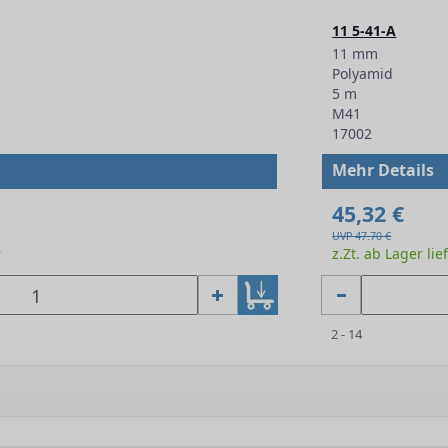
11 5-41-A
11 mm
Polyamid
5 m
M41
17002
Mehr Details
45,32 €
UVP 47.70 €
r
z.Zt. ab Lager lie
2 - 14