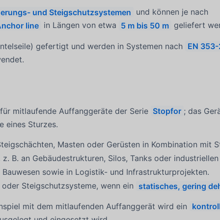
erungs- und Steigschutzsystemen
und können je nach
Anchor line
in Längen von etwa
5 m bis 50 m
geliefert we
ntelseile) gefertigt und werden in Systemen nach
EN 353-
endet.
für mitlaufende Auffanggeräte der Serie
Stopfor
; das Ger
le eines Sturzes.
Steigschächten, Masten oder Gerüsten in Kombination mit 
, z. B. an Gebäudestrukturen, Silos, Tanks oder industrielle
m Bauwesen sowie in Logistik- und Infrastrukturprojekten.
- oder Steigschutzsysteme, wenn ein
statisches, gering de
piel mit dem mitlaufenden Auffanggerät wird ein
kontroll
usgelegt und eingesetzt wird.