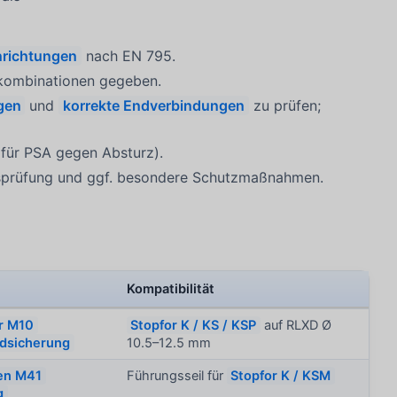
nrichtungen
nach EN 795.
ekombinationen gegeben.
gen
und
korrekte Endverbindungen
zu prüfen;
 für PSA gegen Absturz).
sprüfung und ggf. besondere Schutzmaßnahmen.
Kompatibilität
er M10
Stopfor K / KS / KSP
auf RLXD Ø
ndsicherung
10.5–12.5 mm
en M41
Führungsseil für
Stopfor K / KSM
g