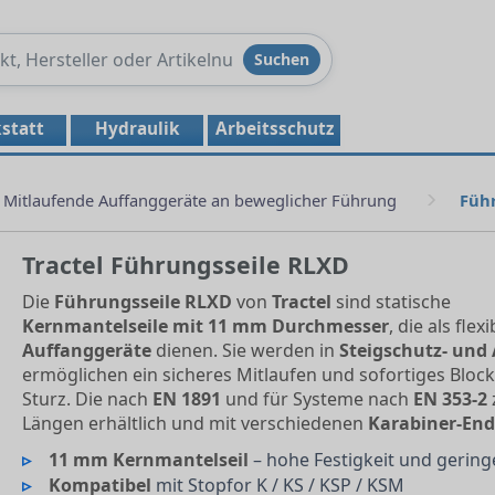
Produkte
Suchen
durchsuchen
statt
Hydraulik
Arbeitsschutz
Mitlaufende Auffanggeräte an beweglicher Führung
Füh
Tractel Führungsseile RLXD
Die
Führungsseile RLXD
von
Tractel
sind statische
Kernmantelseile mit 11 mm Durchmesser
, die als fle
Auffanggeräte
dienen. Sie werden in
Steigschutz- und
ermöglichen ein sicheres Mitlaufen und sofortiges Bloc
Sturz. Die nach
EN 1891
und für Systeme nach
EN 353-2
Längen erhältlich und mit verschiedenen
Karabiner-En
11 mm Kernmantelseil
– hohe Festigkeit und gerin
Kompatibel
mit Stopfor K / KS / KSP / KSM