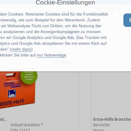
Cockie-Einstellungen
79,00 €
ohne MwSt.
en Cookies. Relevante Cookies sind für die Funktionalität
zzgl. Versandkosten
notwendig, wie zum Beispiel für den Warenkorb. Zudem
Lieferzeit: ca. 1 W
wir Webanalyse-Tools von Dritten, um die Nutzung der
u analysieren und die Anzeigenkampagnen zu messen.
zen wir Google Analytics und Google Ads. Das Tracken mit
lytics und Google Ads akzeptieren Sie mit einem Klick auf
den".(
mehr dazu
)
licken Sie bitte auf
nur Notwendige
Erste-Hilfe Branchenkoffer Industriestätten orange
Industriestätten *
Bereiche:
DIN 13157
Norm: