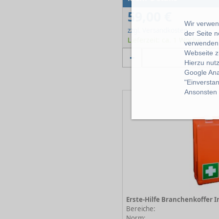
59,00 €
Wir verwend
zzgl. Versandkosten
der Seite 
Lieferzeit: ca. 1 Woche
verwenden 
Webseite z
Hierzu nut
Google Ana
"Einverstan
Ansonsten k
Bereiche:
Norm: