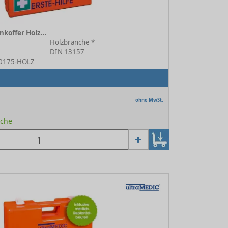
Erste-Hilfe Branchenkoffer Holzbranche orange
Holzbranche *
DIN 13157
N-0175-HOLZ
ohne MwSt.
oche