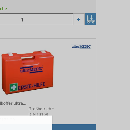
oche
Erste-Hilfe Standardkoffer ultraBOX Select orange
Großbetrieb *
DIN 13169
-0172-OR