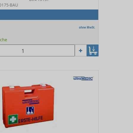
N-0175-BAU
ohne MwSt.
oche