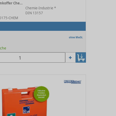
Erste-Hilfe Branchenkoffer Chemie-Industrie orange
Chemie-Industrie *
DIN 13157
N-0175-CHEM
ohne MwSt.
oche