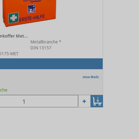
Erste-Hilfe Branchenkoffer Metallbranche orange
Metallbranche *
DIN 13157
-0175-MET
ohne MwSt.
oche