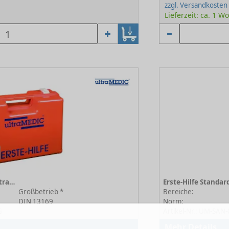
zzgl. Versandkosten
Lieferzeit: ca. 1 W
Erste-Hilfe Standardkoffer ultraBOX Super II orange
Großbetrieb *
Bereiche:
DIN 13169
Norm:
G
Artikel-Nr.: UM-SAN
Mehr Details