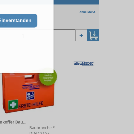
ohne MwSt.
Einverstanden
oche
Erste-Hilfe Branchenkoffer Baubranche orange
Baubranche *
DIN 13157