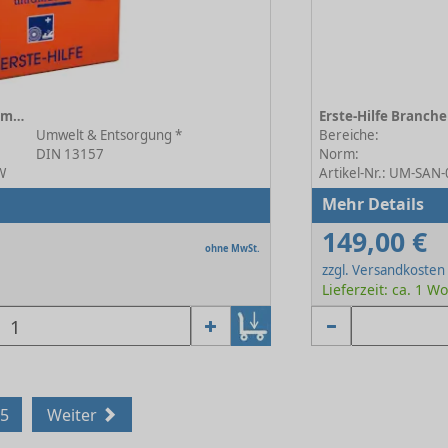
Erste-Hilfe Branchenkoffer Umwelt & Entsorgung orange
Umwelt & Entsorgung *
Bereiche:
DIN 13157
Norm:
W
Artikel-Nr.: UM-SAN
Mehr Details
149,00 €
ohne MwSt.
zzgl. Versandkosten
Lieferzeit: ca. 1 W
5
Weiter