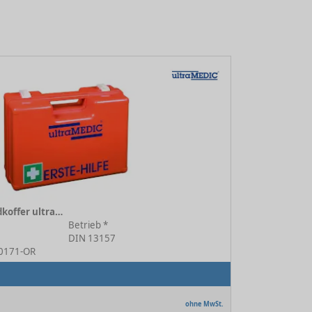
Erste-Hilfe Standardkoffer ultraBOX Super orange
Betrieb *
DIN 13157
-0171-OR
ohne MwSt.