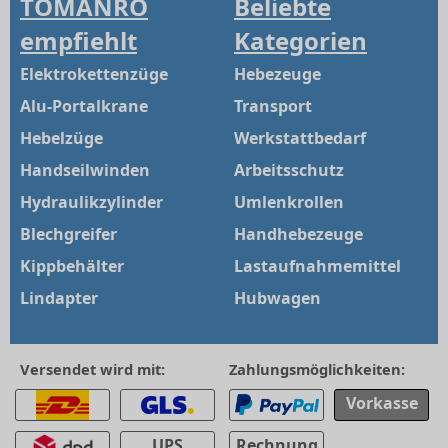
TOMANRO
Beliebte
empfiehlt
Kategorien
Elektrokettenzüge
Hebezeuge
Alu-Portalkrane
Transport
Hebelzüge
Werkstattbedarf
Handseilwinden
Arbeitsschutz
Hydraulikzylinder
Umlenkrollen
Blechgreifer
Handhebezeuge
Kippbehälter
Lastaufnahmemittel
Lindapter
Hubwagen
Versendet wird mit:
Zahlungsmöglichkeiten:
Vorkasse
UPS
Rechnung