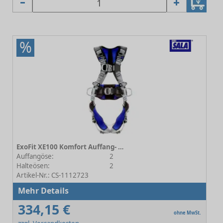
%
ExoFit XE100 Komfort Auffang- und Positionierungsgurt Größe 1
Auffangöse:
2
Halteösen:
2
Artikel-Nr.: CS-1112723
Mehr Details
334,15 €
ohne MwSt.