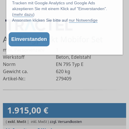
Tracken mit Google Analytics und Google Ads
akzeptieren Sie mit einem Klick auf "Einverstanden".
(
mehr dazu
)
Ansonsten klicken Sie bitte auf
nur Notwendige
Anschlagpunkt Mobifor Set
Einverstanden
max. Personenzahl
1
Werkstoff
Beton, Edelstahl
Norm
EN 795 Typ E
Gewicht ca.
620 kg
Artikel-Nr.:
279409
1.915,00 €
(
exkl. MwSt
|
zzgl. Versandkosten