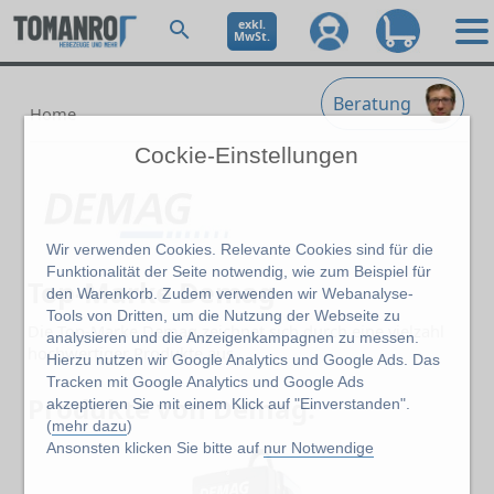
exkl.
MwSt.
Beratung
Home
Cockie-Einstellungen
Wir verwenden Cookies. Relevante Cookies sind für die
Funktionalität der Seite notwendig, wie zum Beispiel für
Top-Marke Demag
den Warenkorb. Zudem verwenden wir Webanalyse-
Tools von Dritten, um die Nutzung der Webseite zu
Die Top-Marke Demag zeichnet sich durch eine vielzahl
analysieren und die Anzeigenkampagnen zu messen.
hochwertiger Produkte aus.
Hierzu nutzen wir Google Analytics und Google Ads. Das
Tracken mit Google Analytics und Google Ads
Produkte von Demag:
akzeptieren Sie mit einem Klick auf "Einverstanden".
(
mehr dazu
)
Ansonsten klicken Sie bitte auf
nur Notwendige