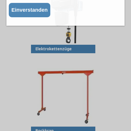
Einverstanden
Elektrokettenzüge
Bockkran