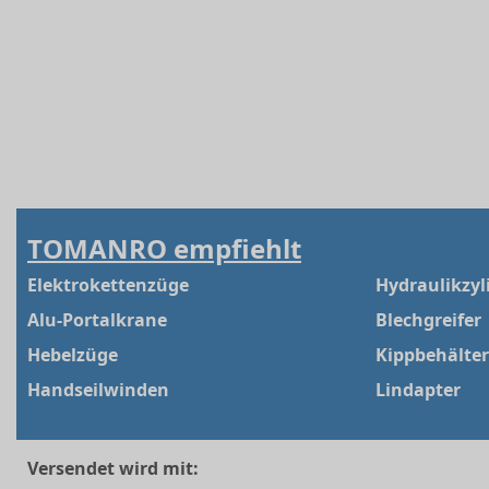
TOMANRO empfiehlt
Elektrokettenzüge
Hydraulikzyl
Alu-Portalkrane
Blechgreifer
Hebelzüge
Kippbehälter
Handseilwinden
Lindapter
Versendet wird mit: