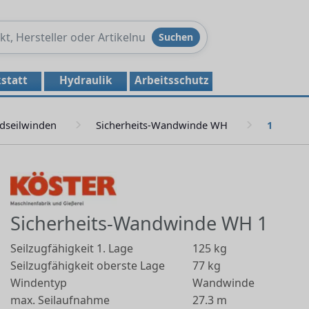
Produkte
Suchen
durchsuchen
statt
Hydraulik
Arbeitsschutz
dseilwinden
Sicherheits-Wandwinde WH
1
Sicherheits-Wandwinde WH 1
Seilzugfähigkeit 1. Lage
125 kg
Seilzugfähigkeit oberste Lage
77 kg
Windentyp
Wandwinde
max. Seilaufnahme
27.3 m