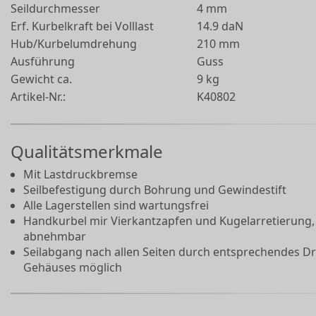
Seildurchmesser
4 mm
Erf. Kurbelkraft bei Volllast
14.9 daN
Hub/Kurbelumdrehung
210 mm
Ausführung
Guss
Gewicht ca.
9 kg
Artikel-Nr.:
K40802
Qualitätsmerkmale
Mit Lastdruckbremse
Seilbefestigung durch Bohrung und Gewindestift
Alle Lagerstellen sind wartungsfrei
Handkurbel mir Vierkantzapfen und Kugelarretierung,
abnehmbar
Seilabgang nach allen Seiten durch entsprechendes D
Gehäuses möglich