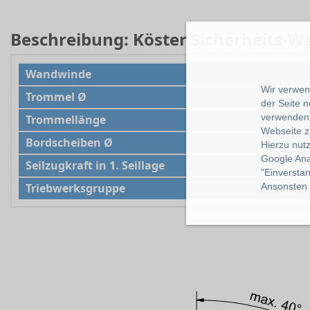
Beschreibung: Köster Sicherheits-
Wandwinde
Wir verwend
Trommel Ø
der Seite 
verwenden 
Trommellänge
Webseite z
Bordscheiben Ø
Hierzu nut
Google Ana
Seilzugkraft in 1. Seillage
"Einverstan
Triebwerksgruppe
Ansonsten k