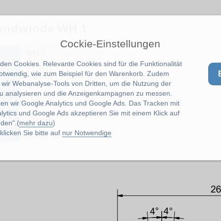
Wandwinde WH 1
Cockie-Einstellungen
WH 1
en Cookies. Relevante Cookies sind für die Funktionalität
63 mm
notwendig, wie zum Beispiel für den Warenkorb. Zudem
wir Webanalyse-Tools von Dritten, um die Nutzung der
58 mm
u analysieren und die Anzeigenkampagnen zu messen.
130 mm
zen wir Google Analytics und Google Ads. Das Tracken mit
lytics und Google Ads akzeptieren Sie mit einem Klick auf
125 kg
den".(
mehr dazu
)
1Bm
licken Sie bitte auf
nur Notwendige