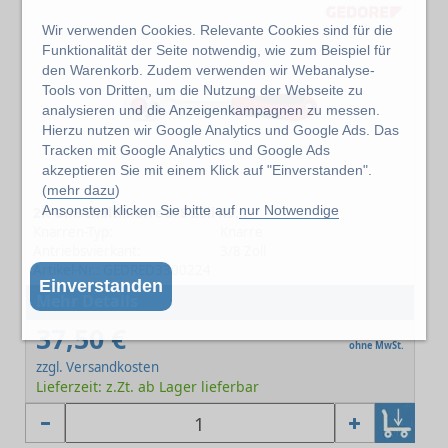
Wir verwenden Cookies. Relevante Cookies sind für die
Funktionalität der Seite notwendig, wie zum Beispiel für
den Warenkorb. Zudem verwenden wir Webanalyse-
Tools von Dritten, um die Nutzung der Webseite zu
analysieren und die Anzeigenkampagnen zu messen.
Hierzu nutzen wir Google Analytics und Google Ads. Das
Tracken mit Google Analytics und Google Ads
akzeptieren Sie mit einem Klick auf "Einverstanden".
(
mehr dazu
)
Ansonsten klicken Sie bitte auf
nur Notwendige
2K-Umschaltknarre 3/8 Zoll R50000027
Knarren-Typ:
Knarre
Antriebsvierkant:
3/8 Zoll
Artikel-Nr.: GEDRED3300224
Einverstanden
Mehr Details
37,50 €
ohne MwSt.
zzgl. Versandkosten
Lieferzeit: z.Zt. ab Lager lieferbar