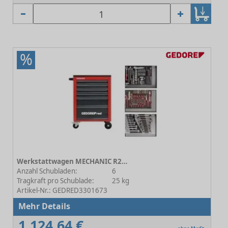
%
Werkstattwagen MECHANIC R21560004 inkl. Werkzeug
Anzahl Schubladen:
6
Tragkraft pro Schublade:
25 kg
Artikel-Nr.: GEDRED3301673
Mehr Details
1.124,64 €