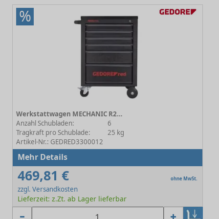
%
Werkstattwagen MECHANIC R20152006
Anzahl Schubladen:
6
Tragkraft pro Schublade:
25 kg
Artikel-Nr.: GEDRED3300012
Mehr Details
469,81 €
ohne MwSt.
zzgl. Versandkosten
Lieferzeit: z.Zt. ab Lager lieferbar