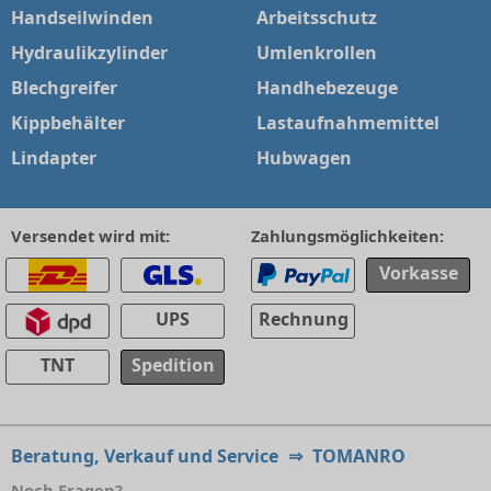
Handseilwinden
Arbeitsschutz
Hydraulikzylinder
Umlenkrollen
Blechgreifer
Handhebezeuge
Kippbehälter
Lastaufnahmemittel
Lindapter
Hubwagen
Versendet wird mit:
Zahlungsmöglichkeiten:
Vorkasse
UPS
Rechnung
TNT
Spedition
Beratung, Verkauf und Service
⇒
TOMANRO
Noch Fragen?