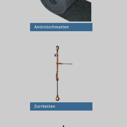
Antirutschmatten
Zurrketten