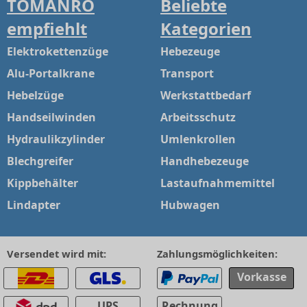
TOMANRO
Beliebte
empfiehlt
Kategorien
Elektrokettenzüge
Hebezeuge
Alu-Portalkrane
Transport
Hebelzüge
Werkstattbedarf
Handseilwinden
Arbeitsschutz
Hydraulikzylinder
Umlenkrollen
Blechgreifer
Handhebezeuge
Kippbehälter
Lastaufnahmemittel
Lindapter
Hubwagen
Versendet wird mit:
Zahlungsmöglichkeiten:
Vorkasse
UPS
Rechnung