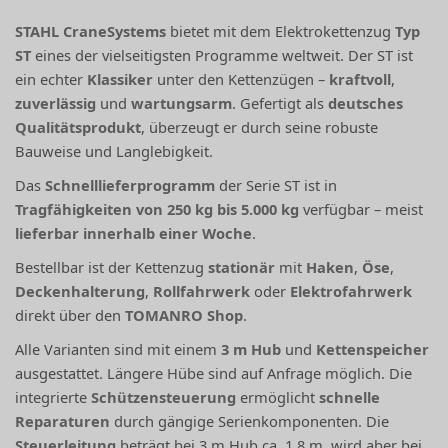
STAHL CraneSystems
bietet mit dem Elektrokettenzug
Typ
ST
eines der vielseitigsten Programme weltweit. Der ST ist
ein echter
Klassiker
unter den Kettenzügen –
kraftvoll
,
zuverlässig
und
wartungsarm
. Gefertigt als
deutsches
Qualitätsprodukt
, überzeugt er durch seine robuste
Bauweise und Langlebigkeit.
Das
Schnelllieferprogramm
der Serie ST ist in
Tragfähigkeiten von 250 kg bis 5.000 kg
verfügbar – meist
lieferbar innerhalb einer Woche
.
Bestellbar ist der Kettenzug
stationär
mit
Haken
,
Öse
,
Deckenhalterung
,
Rollfahrwerk
oder
Elektrofahrwerk
direkt über den
TOMANRO Shop
.
Alle Varianten sind mit einem
3 m Hub
und
Kettenspeicher
ausgestattet. Längere Hübe sind auf Anfrage möglich. Die
integrierte
Schützensteuerung
ermöglicht
schnelle
Reparaturen
durch gängige Serienkomponenten. Die
Steuerleitung
beträgt bei 3 m Hub ca. 1,8 m, wird aber bei