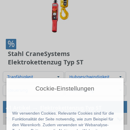
%
Stahl CraneSystems
Elektrokettenzug Typ ST
Tragfähigkeit
Hubgeschwindigkeit
Cockie-Einstellungen
Steuerung
Aufhängung
→
41 Artikel
Elektrokettenzug Typ ST
Wir verwenden Cookies. Relevante Cookies sind für die
Tragfähigkeit
250 kg
Funktionalität der Seite notwendig, wie zum Beispiel für
den Warenkorb. Zudem verwenden wir Webanalyse-