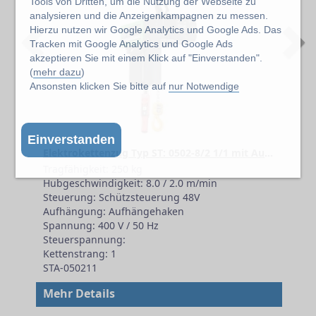
Tools von Dritten, um die Nutzung der Webseite zu
analysieren und die Anzeigenkampagnen zu messen.
Previous
N
Hierzu nutzen wir Google Analytics und Google Ads. Das
Tracken mit Google Analytics und Google Ads
akzeptieren Sie mit einem Klick auf "Einverstanden".
(
mehr dazu
)
Ansonsten klicken Sie bitte auf
nur Notwendige
Einverstanden
Elektrokettenzug Typ ST: 0502-8/2 1/1 mit Aufhängehaken
Tragfähigkeit: 250 kg
Hubgeschwindigkeit: 8.0 / 2.0 m/min
Steuerung: Schützsteuerung 48V
Aufhängung: Aufhängehaken
Spannung: 400 V / 50 Hz
Steuerspannung:
Kettenstrang: 1
STA-050211
Mehr Details