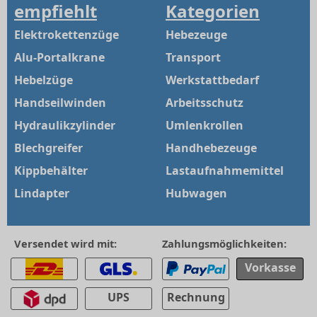
empfiehlt
Kategorien
Elektrokettenzüge
Hebezeuge
Alu-Portalkrane
Transport
Hebelzüge
Werkstattbedarf
Handseilwinden
Arbeitsschutz
Hydraulikzylinder
Umlenkrollen
Blechgreifer
Handhebezeuge
Kippbehälter
Lastaufnahmemittel
Lindapter
Hubwagen
Versendet wird mit:
Zahlungsmöglichkeiten:
Vorkasse
UPS
Rechnung