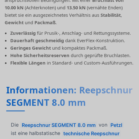
anspruchsvollen Bedingungen. Mit einer
Bruchlast von
10.00 kN
(Achterknoten) und
13.50 kN
(vernähte Enden)
bietet sie ein ausgezeichnetes Verhältnis aus
Stabilität
,
Gewicht
und
Packmaß
.
Zuverlässig
für Prusik-, Anschlag- und Rettungssysteme.
Dauerhaft geschmeidig
dank EverFlex-Konstruktion.
Geringes Gewicht
und kompaktes Packmaß.
Hohe Sicherheitsreserven
durch geprüfte Bruchlasten.
Flexible Längen
in Standard- und Custom-Ausführungen.
Informationen: Reepschnur
SEGMENT 8.0 mm
Die
Reepschnur SEGMENT 8.0 mm
von
Petzl
ist eine halbstatische
technische Reepschnur