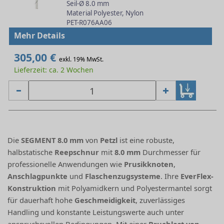
Seil-Ø 8.0 mm
Material Polyester, Nylon
PET-R076AA06
Mehr Details
305,00 €
exkl. 19% MwSt.
Lieferzeit: ca. 2 Wochen
Die
SEGMENT 8.0 mm
von
Petzl
ist eine robuste,
halbstatische
Reepschnur
mit
8.0 mm
Durchmesser für
professionelle Anwendungen wie
Prusikknoten
,
Anschlagpunkte
und
Flaschenzugsysteme
. Ihre
EverFlex-
Konstruktion
mit Polyamidkern und Polyestermantel sorgt
für dauerhaft hohe
Geschmeidigkeit
, zuverlässiges
Handling und konstante Leistungswerte auch unter