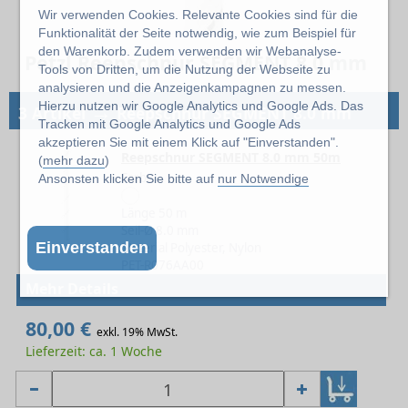
Wir verwenden Cookies. Relevante Cookies sind für die
Funktionalität der Seite notwendig, wie zum Beispiel für
den Warenkorb. Zudem verwenden wir Webanalyse-
Petzl Reepschnur SEGMENT 8.0 mm
Tools von Dritten, um die Nutzung der Webseite zu
analysieren und die Anzeigenkampagnen zu messen.
→
Hierzu nutzen wir Google Analytics und Google Ads. Das
3 Artikel
Reepschnur SEGMENT 8.0 mm
Tracken mit Google Analytics und Google Ads
akzeptieren Sie mit einem Klick auf "Einverstanden".
Reepschnur SEGMENT 8.0 mm 50m
(
mehr dazu
)
Farbe
Ansonsten klicken Sie bitte auf
nur Notwendige
Länge 50 m
Seil-Ø 8.0 mm
Einverstanden
Material Polyester, Nylon
PET-R076AA00
Mehr Details
80,00 €
exkl. 19% MwSt.
Lieferzeit: ca. 1 Woche