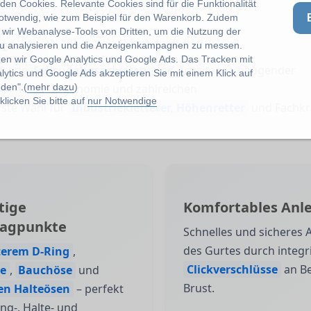
en Cookies. Relevante Cookies sind für die Funktionalität
notwendig, wie zum Beispiel für den Warenkorb. Zudem
wir Webanalyse-Tools von Dritten, um die Nutzung der
t
u analysieren und die Anzeigenkampagnen zu messen.
zen wir Google Analytics und Google Ads. Das Tracken mit
uernde
Seilzugangsarbeiten
und Arbeiten in hängender
lytics und Google Ads akzeptieren Sie mit einem Klick auf
den".(
mehr dazu
)
 der hohen Ergonomie und zahlreichen
licken Sie bitte auf
nur Notwendige
rste Wahl für
Industriekletterer, Höhenretter
und Fachkr
tige
Komfortables Anl
lagpunkte
Schnelles und sicheres 
des Gurtes durch integr
terem D-Ring
,
Clickverschlüsse
an B
e
,
Bauchöse
und
Brust.
hen Halteösen
– perfekt
ang-, Halte- und