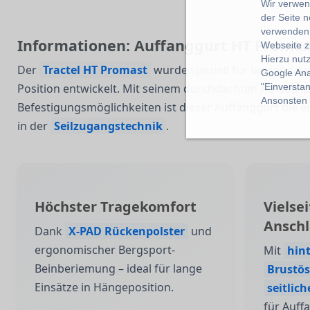
Wir verwend
der Seite 
verwenden 
Informationen: Auffanggurt HT Promas
Webseite z
Hierzu nut
Der
Tractel HT Promast
wurde speziell für langanda
Google Ana
"Einverstan
Position entwickelt. Mit seinem durchdachten Aufbau,
Ansonsten k
Befestigungsmöglichkeiten ist dieser Auffanggurt die e
in der
Seilzugangstechnik
.
Höchster Tragekomfort
Vielsei
Ansch
Dank
X-PAD Rückenpolster
und
ergonomischer Bergsport-
Mit
hin
Beinberiemung – ideal für lange
Brustös
Einsätze in Hängeposition.
seitlic
für Auff