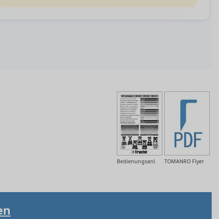
Bedienungsanl.
TOMANRO Flyer
en