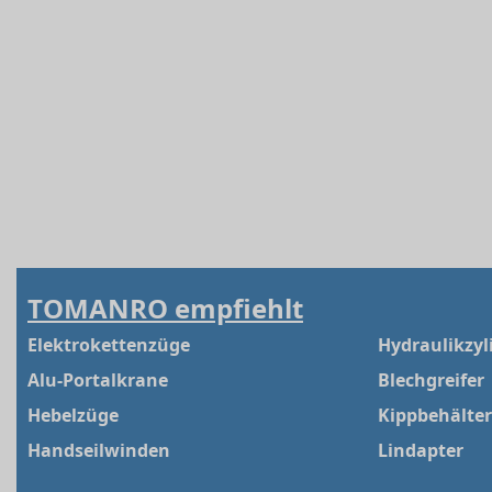
TOMANRO empfiehlt
Elektrokettenzüge
Hydraulikzyl
Alu-Portalkrane
Blechgreifer
Hebelzüge
Kippbehälter
Handseilwinden
Lindapter