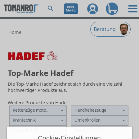
exkl.
MwSt.
Beratung
Home
Top-Marke Hadef
Die Top-Marke Hadef zeichnet sich durch eine vielzahl
hochwertiger Produkte aus.
Weitere Produkte von Hadef
Kettenzüge motorisch
Handhebezeuge
Krantechnik
Umlenkrollen
Kranzubehör
Kraftbetriebene Winden
Cockie-Einstellungen