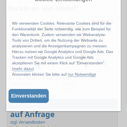
Bockkran von Hadef:
Wir verwenden Cookies. Relevante Cookies sind für die
Funktionalität der Seite notwendig, wie zum Beispiel für
den Warenkorb. Zudem verwenden wir Webanalyse-
Tools von Dritten, um die Nutzung der Webseite zu
analysieren und die Anzeigenkampagnen zu messen.
Hierzu nutzen wir Google Analytics und Google Ads. Das
Tracken mit Google Analytics und Google Ads
akzeptieren Sie mit einem Klick auf "Einverstanden".
(
mehr dazu
)
Ansonsten klicken Sie bitte auf
nur Notwendige
Bockkran 800 klein 500 kg 2,5 m
Tragfähigkeit:
500 kg
Spannweite:
2.50 m
Artikel-Nr.: HAD9532
Einverstanden
Mehr Details
auf Anfrage
zzgl. Versandkosten