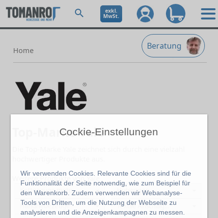
exkl.
MwSt.
Beratung
Home
Top-Marke Yale
Cockie-Einstellungen
Die Top-Marke Yale zeichnet sich durch eine vielzahl
hochwertiger Produkte aus.
Wir verwenden Cookies. Relevante Cookies sind für die
Weitere Produkte von Yale
Funktionalität der Seite notwendig, wie zum Beispiel für
Kettenzüge motorisch
Hubwagen
den Warenkorb. Zudem verwenden wir Webanalyse-
Tools von Dritten, um die Nutzung der Webseite zu
Handhebezeuge
Textile Anschlagmittel
analysieren und die Anzeigenkampagnen zu messen.