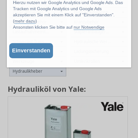
Betriebshof Zubehör
Kraftbetriebene Winden
Hierzu nutzen wir Google Analytics und Google Ads. Das
Tracken mit Google Analytics und Google Ads
Zugkraftmesser
Hydraulikpumpen
akzeptieren Sie mit einem Klick auf "Einverstanden".
(
mehr dazu
)
Hydraulikzubehör
Kranzubehör
Ansonsten klicken Sie bitte auf
nur Notwendige
Lastaufnahmemittel
Stapleranbaugeräte
Schwerlast-Transportsysteme
Hydraulische Werkzeuge
Einverstanden
Hydraulikzylinder
Ladungssicherung
Werkzeuge
Umlenkrollen
Hydraulikheber
Hydrauliköl von Yale: