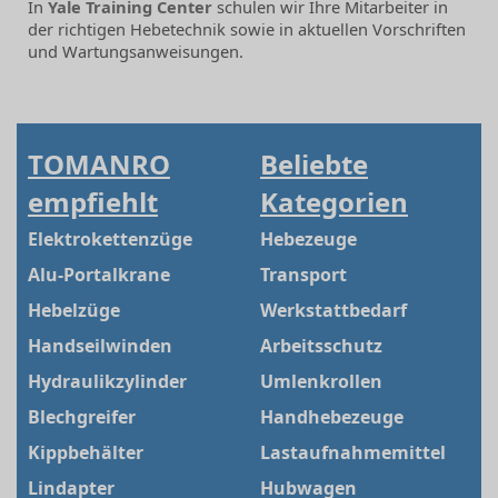
In
Yale Training Center
schulen wir Ihre Mitarbeiter in
der richtigen Hebetechnik sowie in aktuellen Vorschriften
und Wartungsanweisungen.
TOMANRO
Beliebte
empfiehlt
Kategorien
Elektrokettenzüge
Hebezeuge
Alu-Portalkrane
Transport
Hebelzüge
Werkstattbedarf
Handseilwinden
Arbeitsschutz
Hydraulikzylinder
Umlenkrollen
Blechgreifer
Handhebezeuge
Kippbehälter
Lastaufnahmemittel
Lindapter
Hubwagen