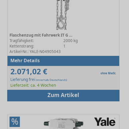
Flaschenzug mit Fahrwerk IT G ATEX 2000 A Haspelfahrwerk
Tragfähigkeit:
2000 kg
Kettenstrang:
1
Artikel-Nr.: YALE-N04905043
Mehr Details
2.071,02 €
ohne MwSt.
Lieferung frei
(innerhalb Deutschlands)
Lieferzeit: ca. 4 Wochen
Zum Artikel
%