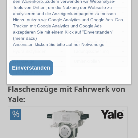
den Warenkorb. Zudem verwenden wir Webanalyse-
Betriebshof Zubehör
Kraftbetriebene Winden
Tools von Dritten, um die Nutzung der Webseite zu
Zugkraftmesser
Hydraulikpumpen
analysieren und die Anzeigenkampagnen zu messen.
Hierzu nutzen wir Google Analytics und Google Ads. Das
Hydraulikzubehör
Kranzubehör
Tracken mit Google Analytics und Google Ads
Lastaufnahmemittel
Stapleranbaugeräte
akzeptieren Sie mit einem Klick auf "Einverstanden".
(
mehr dazu
)
Schwerlast-Transportsysteme
Hydraulische Werkzeuge
Ansonsten klicken Sie bitte auf
nur Notwendige
Hydraulikzylinder
Ladungssicherung
Werkzeuge
Umlenkrollen
Einverstanden
Hydraulikheber
Flaschenzüge mit Fahrwerk von
Yale:
%