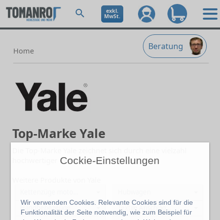
exkl.
MwSt.
Beratung
Home
Top-Marke Yale
Die Top-Marke Yale zeichnet sich durch eine vielzahl
Cockie-Einstellungen
hochwertiger Produkte aus.
Weitere Produkte von Yale
Kettenzüge motorisch
Hubwagen
Wir verwenden Cookies. Relevante Cookies sind für die
Handhebezeuge
Textile Anschlagmittel
Funktionalität der Seite notwendig, wie zum Beispiel für