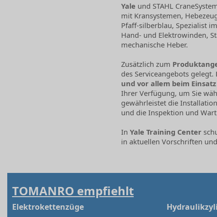
Yale
und STAHL CraneSystems
mit Kransystemen, Hebezeuge
Pfaff-silberblau, Spezialist 
Hand- und Elektrowinden, St
mechanische Heber.
Zusätzlich zum
Produktang
des Serviceangebots gelegt.
und vor allem beim Einsatz
Ihrer Verfügung, um Sie wäh
gewährleistet die Installat
und die Inspektion und Wart
In
Yale Training Center
schu
in aktuellen Vorschriften u
TOMANRO empfiehlt
Elektrokettenzüge
Hydraulikzyl