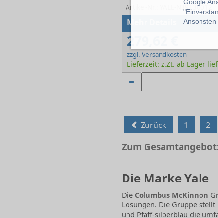
Google Ana
Artikel-Nr.: YALE-N39130012
"Einverstan
Mehr Details
Ansonsten k
279,62 €
zzgl. Versandkosten
Lieferzeit: z.Zt. ab Lager lie
Zurück
1
2
Zum Gesamtangebot:
Die Marke Yale
Die
Columbus McKinnon
Gr
Lösungen. Die Gruppe stell
und Pfaff-silberblau die um