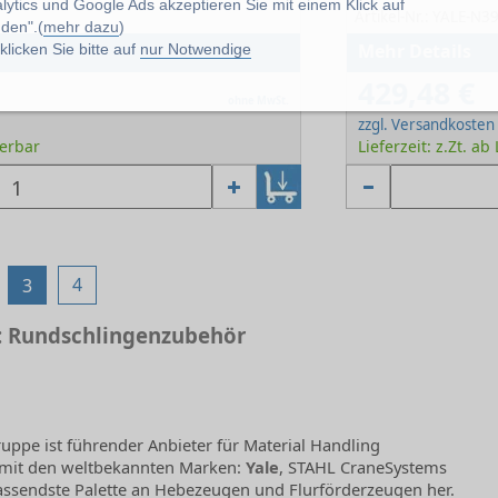
lytics und Google Ads akzeptieren Sie mit einem Klick auf
Artikel-Nr.: YALE-N
den".(
mehr dazu
)
Mehr Details
licken Sie bitte auf
nur Notwendige
429,48 €
ohne MwSt.
zzgl. Versandkosten
ferbar
Lieferzeit: z.Zt. ab
4
3
 Rundschlingenzubehör
uppe ist führender Anbieter für Material Handling
t mit den weltbekannten Marken:
Yale
, STAHL CraneSystems
fassendste Palette an Hebezeugen und Flurförderzeugen her.