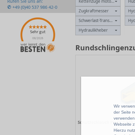
Rufen Sie uns an:
Kettenzüge motorisch
Hu
✆
+49 (0)40 537 986 42-0
Zugkraftmesser
Hyd
Schwerlast-Transportsysteme
Hyd
Hydraulikheber
Sehr gut
08/2026
Rundschlingenzu
Wir verwend
der Seite 
verwenden 
Webseite z
-
Hierzu nut
-