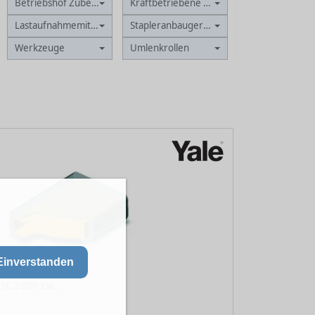
Betriebshof Zubehör
Kraftbetriebene Winden
Lastaufnahmemittel
Stapleranbaugeräte
Werkzeuge
Umlenkrollen
Einverstanden
Schutzschlauch PU-SC 2-300 zweiseitig