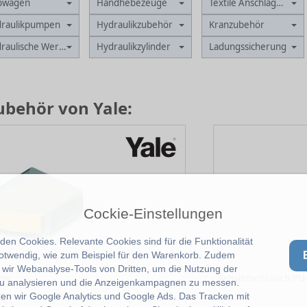
bwagen
Handhebezeuge
Textile Anschlagmittel
raulikpumpen
Hydraulikzubehör
Kranzubehör
raulische Werkzeuge
Hydraulikzylinder
Ladungssicherung
behör von Yale:
Cockie-Einstellungen
en Cookies. Relevante Cookies sind für die Funktionalität
notwendig, wie zum Beispiel für den Warenkorb. Zudem
wir Webanalyse-Tools von Dritten, um die Nutzung der
Schutzschlauch PU-SC 2-240 zweiseitig
u analysieren und die Anzeigenkampagnen zu messen.
-
zen wir Google Analytics und Google Ads. Das Tracken mit
-