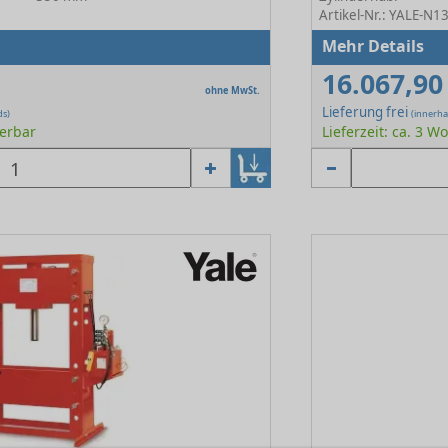
Artikel-Nr.: YALE-N
Mehr Details
16.067,90
ohne MwSt.
Lieferung frei
ds)
(innerha
ferbar
Lieferzeit: ca. 3 