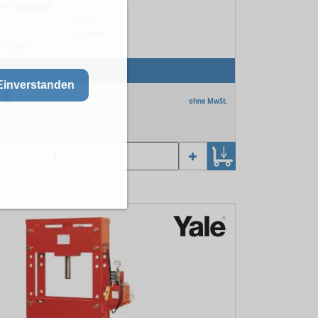
PY-10035 EE
100 t
350 mm
13700915
Einverstanden
 €
ohne MwSt.
lb Deutschlands)
 Lager lieferbar