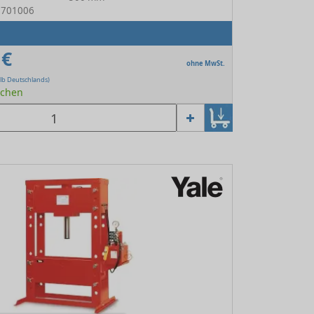
13701006
 €
ohne MwSt.
lb Deutschlands)
Wochen