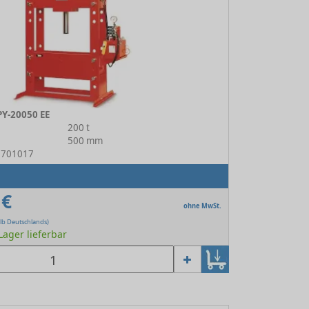
PY-20050 EE
200 t
500 mm
13701017
 €
ohne MwSt.
lb Deutschlands)
 Lager lieferbar