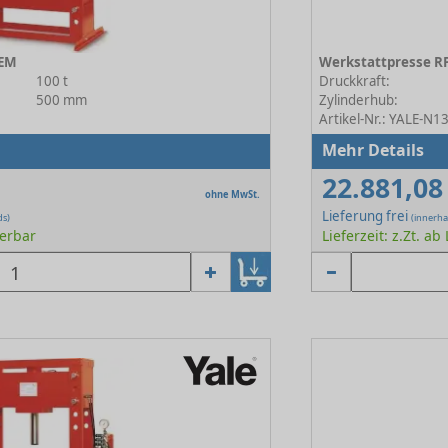
 EM
Werkstattpresse R
100 t
Druckkraft:
500 mm
Zylinderhub:
Artikel-Nr.: YALE-N
Mehr Details
22.881,08
ohne MwSt.
Lieferung frei
ds)
(innerha
ferbar
Lieferzeit: z.Zt. ab