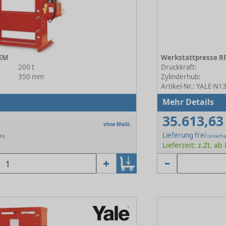
 EM
Werkstattpresse R
200 t
Druckkraft:
350 mm
Zylinderhub:
Artikel-Nr.: YALE-N
Mehr Details
35.613,63
ohne MwSt.
Lieferung frei
ds)
(innerha
Lieferzeit: z.Zt. ab