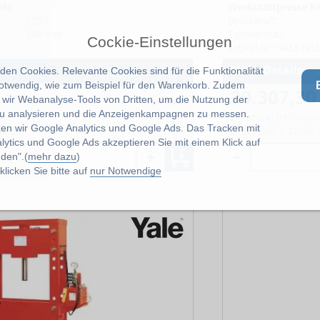
 EM
Werkstattpresse R
100 t
Druckkraft:
350 mm
Zylinderhub:
Cockie-Einstellungen
Artikel-Nr.: YALE-N
Mehr Details
en Cookies. Relevante Cookies sind für die Funktionalität
notwendig, wie zum Beispiel für den Warenkorb. Zudem
20.307,30
wir Webanalyse-Tools von Dritten, um die Nutzung der
ohne MwSt.
u analysieren und die Anzeigenkampagnen zu messen.
Lieferung frei
ds)
(innerha
zen wir Google Analytics und Google Ads. Das Tracken mit
ferbar
Lieferzeit: z.Zt. ab
lytics und Google Ads akzeptieren Sie mit einem Klick auf
den".(
mehr dazu
)
licken Sie bitte auf
nur Notwendige