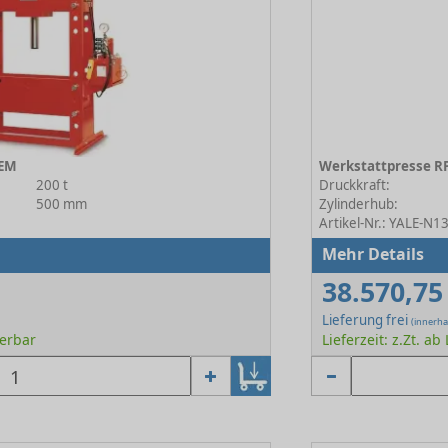
 EM
Werkstattpresse R
200 t
Druckkraft:
500 mm
Zylinderhub:
Artikel-Nr.: YALE-N
Mehr Details
38.570,75
Lieferung frei
(innerha
ferbar
Lieferzeit: z.Zt. ab