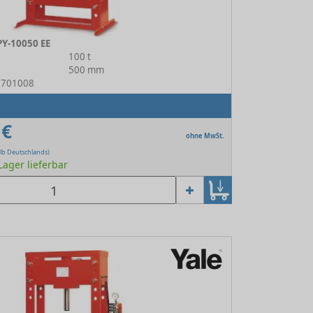
PY-10050 EE
100 t
500 mm
13701008
 €
ohne MwSt.
lb Deutschlands)
 Lager lieferbar