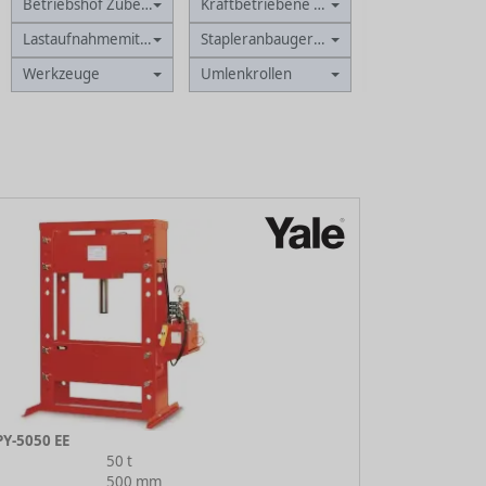
Betriebshof Zubehör
Kraftbetriebene Winden
Lastaufnahmemittel
Stapleranbaugeräte
Werkzeuge
Umlenkrollen
Y-5050 EE
50 t
500 mm