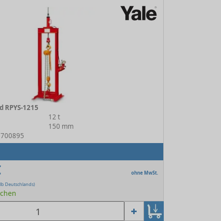
d RPYS-1215
12 t
150 mm
13700895
€
ohne MwSt.
lb Deutschlands)
Wochen