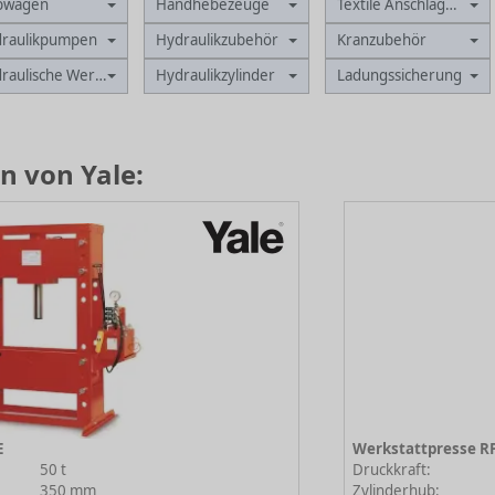
bwagen
Handhebezeuge
Textile Anschlagmittel
raulikpumpen
Hydraulikzubehör
Kranzubehör
raulische Werkzeuge
Hydraulikzylinder
Ladungssicherung
n von Yale:
E
Werkstattpresse RP
50 t
Druckkraft:
350 mm
Zylinderhub: