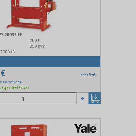
PY-20035 EE
200 t
350 mm
13700918
 €
ohne MwSt.
lb Deutschlands)
 Lager lieferbar