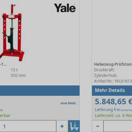
Stockwinden-Prüfstand RPYS-1535
Hebezeug-Prüfstan
15 t
Druckkraft:
350 mm
Zylinderhub:
Artikel-Nr.: YALE-N
Mehr Details
5.848,65 
ohne MwSt.
Lieferung frei
ds)
(innerha
ferbar
Lieferzeit: ca. 8 