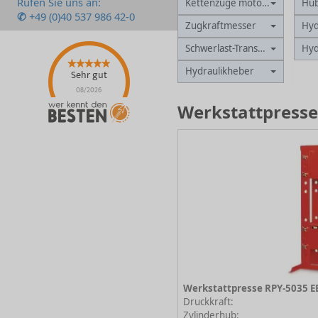
Rufen Sie uns an:
Kettenzüge motorisch
Hu
✆
+49 (0)40 537 986 42-0
Zugkraftmesser
Hyd
Schwerlast-Transportsysteme
Hyd
Hydraulikheber
Sehr gut
08/2026
Werkstattpresse
Werkstattpresse RPY-5035 E
Druckkraft:
Zylinderhub: