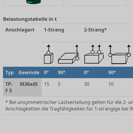
Belastungstabelle in t
Anschlagart
1-Strang
2-Strang*
Typ
Gewinde
0°
90°
0°
90°
TP-
M36x45
15
5
30
10
F 5
* Bei unsymmetrischer Lastverteilung gelten für die 2- u
Anschlagketten die Tragfähigkeiten für 1-strängige bei 9