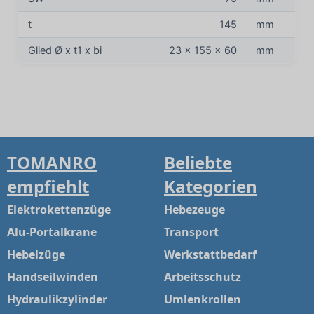
t
145
mm
Glied Ø x t1 x bi
23 x 155 x 60
mm
TOMANRO
Beliebte
empfiehlt
Kategorien
Elektrokettenzüge
Hebezeuge
Alu-Portalkrane
Transport
Hebelzüge
Werkstattbedarf
Handseilwinden
Arbeitsschutz
Hydraulikzylinder
Umlenkrollen