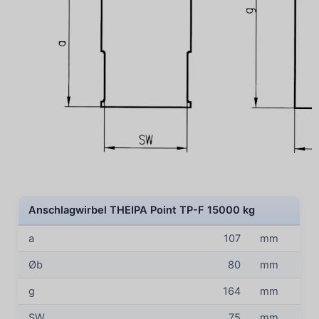
Anschlagwirbel THEIPA Point TP-F 15000 kg
a
107
mm
Øb
80
mm
g
164
mm
SW
75
mm