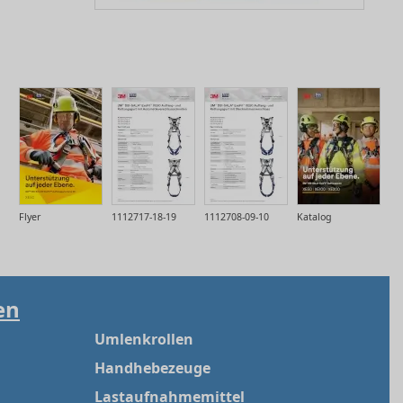
Flyer
1112717-18-19
1112708-09-10
Katalog
en
Umlenkrollen
Handhebezeuge
Lastaufnahmemittel