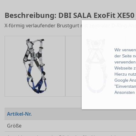
Beschreibung: DBI SALA ExoFit XE50
X-förmig verlaufender Brustgurt mit zentraler D-Ring-A
Wir verwend
der Seite 
verwenden 
Webseite z
Hierzu nut
Google Ana
"Einverstan
Ansonsten k
Artikel-Nr.
Größe