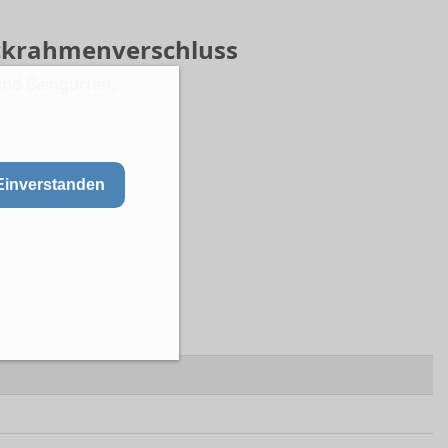
eckrahmenverschluss
und Beingurten.
Einverstanden