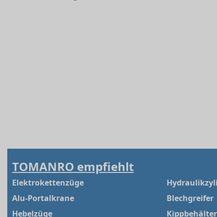
TOMANRO empfiehlt
Elektrokettenzüge
Hydraulikzyl
Alu-Portalkrane
Blechgreifer
Hebelzüge
Kippbehälter