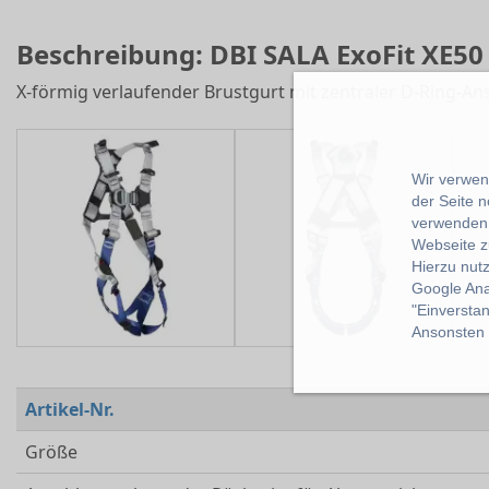
Beschreibung: DBI SALA ExoFit XE50
X-förmig verlaufender Brustgurt mit zentraler D-Ring-A
Wir verwend
der Seite 
verwenden 
Webseite z
Hierzu nut
Google Ana
"Einverstan
Ansonsten k
Artikel-Nr.
Größe