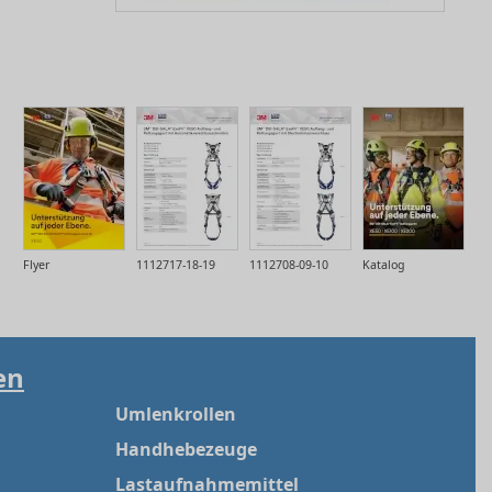
Flyer
1112717-18-19
1112708-09-10
Katalog
en
Umlenkrollen
Handhebezeuge
Lastaufnahmemittel