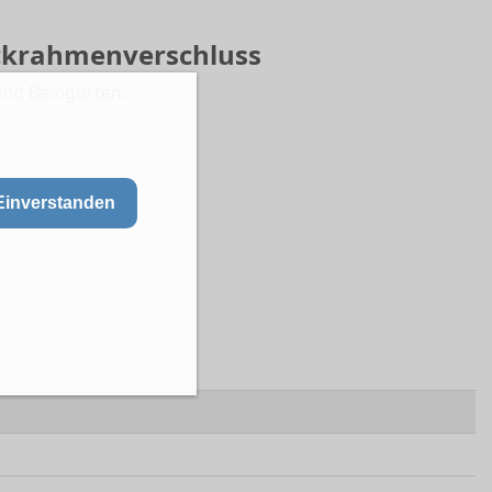
eckrahmenverschluss
und Beingurten.
Einverstanden