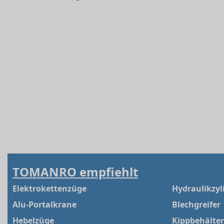
TOMANRO empfiehlt
Elektrokettenzüge
Hydraulikzyl
Alu-Portalkrane
Blechgreifer
Hebelzüge
Kippbehälter