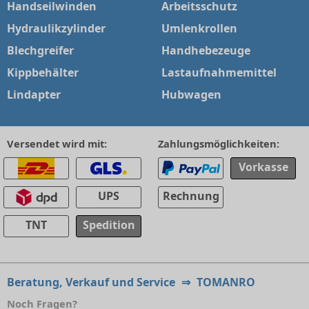
Handseilwinden
Arbeitsschutz
Hydraulikzylinder
Umlenkrollen
Blechgreifer
Handhebezeuge
Kippbehälter
Lastaufnahmemittel
Lindapter
Hubwagen
Versendet wird mit:
Zahlungsmöglichkeiten:
Vorkasse
UPS
Rechnung
TNT
Spedition
Beratung, Verkauf und Service
⇒
TOMANRO
Noch Fragen?