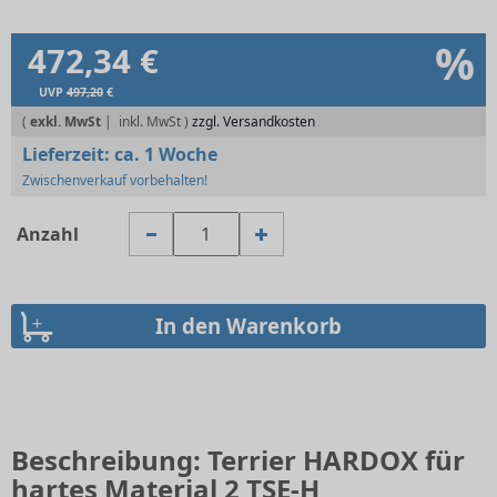
%
472,34 €
UVP
497,20
€
(
exkl. MwSt
|
zzgl. Versandkosten
Lieferzeit:
ca. 1 Woche
Zwischenverkauf vorbehalten!
Anzahl
Beschreibung: Terrier HARDOX für
hartes Material 2 TSE-H