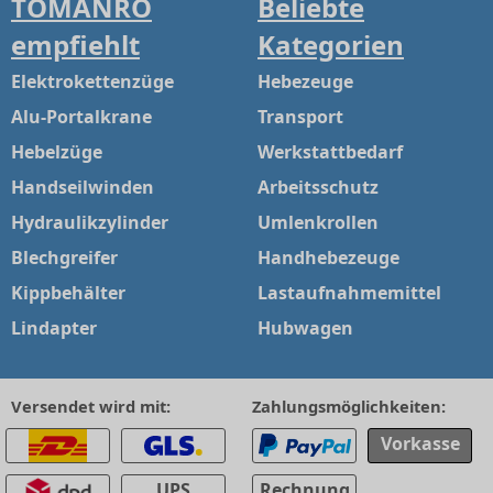
TOMANRO
Beliebte
empfiehlt
Kategorien
Elektrokettenzüge
Hebezeuge
Alu-Portalkrane
Transport
Hebelzüge
Werkstattbedarf
Handseilwinden
Arbeitsschutz
Hydraulikzylinder
Umlenkrollen
Blechgreifer
Handhebezeuge
Kippbehälter
Lastaufnahmemittel
Lindapter
Hubwagen
Versendet wird mit:
Zahlungsmöglichkeiten:
Vorkasse
UPS
Rechnung