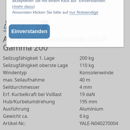
akzeptieren Sie mit einem Klick auf "Einverstanden".
Abbildung kann abweichen vom Original
(
mehr dazu
)
Ansonsten klicken Sie bitte auf
nur Notwendige
Einverstanden
Alu-Konsolenseilwinde SW-K
Gamma 200
Seilzugfähigkeit 1. Lage
200 kg
Seilzugfähigkeit oberste Lage
110 kg
Windentyp
Konsolenwinde
max. Seilaufnahme
40 m
Seildurchmesser
4 mm
Erf. Kurbelkraft bei Volllast
19 daN
Hub/Kurbelumdrehung
195 mm
Ausführung
Aluminium
Gewicht ca.
6 kg
Artikel-Nr.:
YALE-N040270004