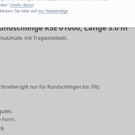
den".(
mehr dazu
)
licken Sie bitte auf
nur Notwendige
undschlinge RSE 01000, Länge 3.0 m
hutzhülle, mit Traglastetikett.
.
treifen (gilt nur für Rundschlingen bis 10t).
gutes.
e Form.
ng.