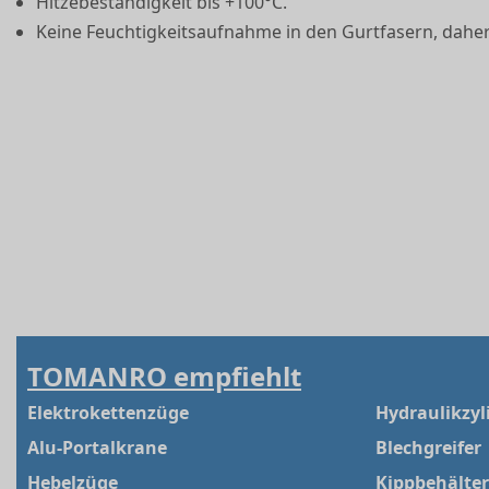
Hitzebeständigkeit bis +100°C.
Keine Feuchtigkeitsaufnahme in den Gurtfasern, daher k
TOMANRO empfiehlt
Elektrokettenzüge
Hydraulikzyl
Alu-Portalkrane
Blechgreifer
Hebelzüge
Kippbehälter