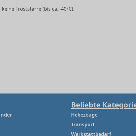
eine Froststarre (bis ca. -40°C).
Beliebte Kategori
inder
Hebezeuge
Transport
Werkstattbedarf