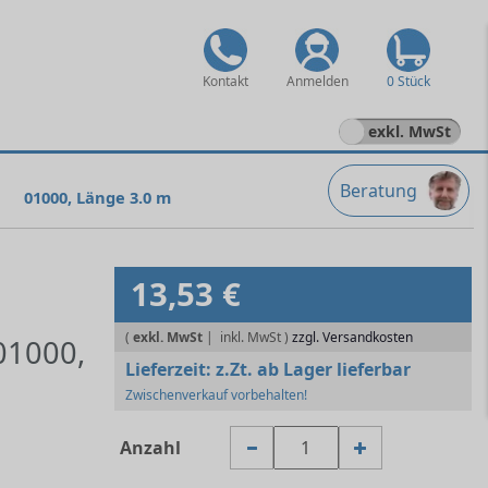
Kontakt
Anmelden
0 Stück
exkl. MwSt
Beratung
01000, Länge 3.0 m
13,53 €
(
exkl. MwSt
|
zzgl. Versandkosten
01000,
Lieferzeit:
z.Zt. ab Lager lieferbar
Zwischenverkauf vorbehalten!
Anzahl