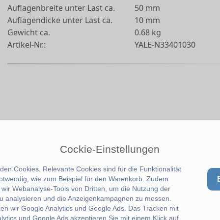
Auflagenbreite unter Last ca.
50 mm
Auflagendicke unter Last ca.
10 mm
Gewicht ca.
0.68 kg
Artikel-Nr.:
YALE-N33401030
Cockie-Einstellungen
en Cookies. Relevante Cookies sind für die Funktionalität
notwendig, wie zum Beispiel für den Warenkorb. Zudem
wir Webanalyse-Tools von Dritten, um die Nutzung der
u analysieren und die Anzeigenkampagnen zu messen.
zen wir Google Analytics und Google Ads. Das Tracken mit
lytics und Google Ads akzeptieren Sie mit einem Klick auf