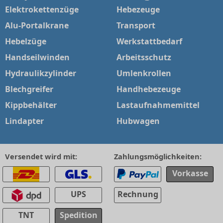
Elektrokettenzüge
Hebezeuge
Alu-Portalkrane
Transport
Hebelzüge
Werkstattbedarf
Handseilwinden
Arbeitsschutz
Hydraulikzylinder
Umlenkrollen
Blechgreifer
Handhebezeuge
Kippbehälter
Lastaufnahmemittel
Lindapter
Hubwagen
Versendet wird mit:
Zahlungsmöglichkeiten:
Vorkasse
UPS
Rechnung
TNT
Spedition