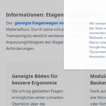
Informationen: Etagenwagen geneigt
Der
geneigte Etagenwagen von fetra
bietet eine er
Wir verwend
der Seite 
Materialfluss. Durch seine schräg angeordneten Einleg
verwenden 
Transportguts deutlich verbessert – ideal für Kommiss
Webseite z
Anpassungsfähigkeit des Wagens ermöglicht eine Vielza
Hierzu nut
Google Ana
Anforderungen.
"Einverstan
Ansonsten k
Geneigte Böden für
Modul
bessere Ergonomie
Bauka
Die schräg gestellten Etagen
Dank au
ermöglichen einen schnellen
wie Stir
Überblick über die
oder Roh