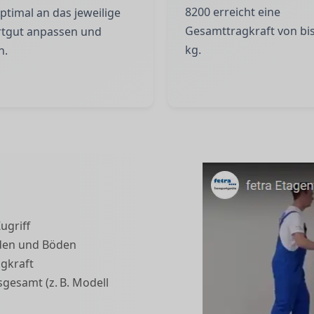
8200 erreicht eine
timal an das jeweilige
Gesamttragkraft von bis
rtgut anpassen und
kg.
n.
ugriff
nden und Böden
agkraft
nsgesamt (z. B. Modell