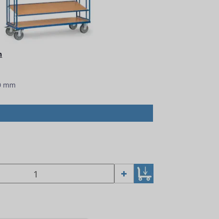
n
60 mm