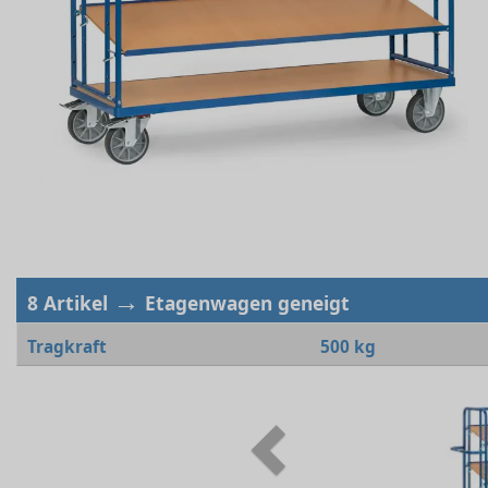
→
8 Artikel
Etagenwagen geneigt
Tragkraft
500 kg
Previous