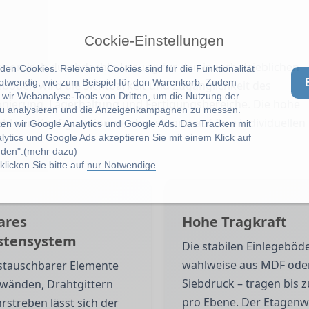
Cockie-Einstellungen
gonomisch durchdachte Lösung für den innerbetrieblichen
en Cookies. Relevante Cookies sind für die Funktionalität
notwendig, wie zum Beispiel für den Warenkorb. Zudem
eböden wird die Sichtbarkeit und Zugänglichkeit des
wir Webanalyse-Tools von Dritten, um die Nutzung der
ionierung, Lagerhaltung und Fertigungsbereiche. Die hohe
u analysieren und die Anzeigenkampagnen zu messen.
hl von Konfigurationen, abgestimmt auf Ihre individuellen
zen wir Google Analytics und Google Ads. Das Tracken mit
lytics und Google Ads akzeptieren Sie mit einem Klick auf
den".(
mehr dazu
)
licken Sie bitte auf
nur Notwendige
ares
Hohe Tragkraft
stensystem
Die stabilen Einlegeböd
wahlweise aus MDF ode
stauschbarer Elemente
Siebdruck – tragen bis z
nwänden, Drahtgittern
pro Ebene. Der Etagen
rstreben lässt sich der