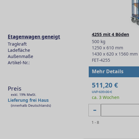
4255 mit 4 Böden
Etagenwagen geneigt
500 kg
Tragkraft
1250 x 610 mm
Ladefläche
1430 x 620 x 1560 mm
Außenmaße
FET-4255
Artikel-Nr.:
-
Mehr Details
511,20 €
Preis
UVP 639.00 €
exkl. 19% MwSt.
ca. 3 Wochen
Lieferung frei Haus
(innerhalb Deutschlands)
1 - 8