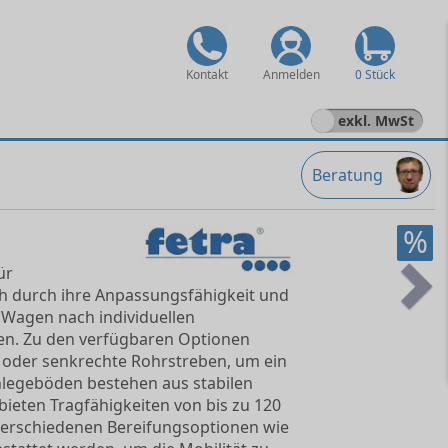
Kontakt
Anmelden
0 Stück
exkl. MwSt
Beratung
%
ür
ch durch ihre Anpassungsfähigkeit und
Ne
 Wagen nach individuellen
en. Zu den verfügbaren Optionen
 oder senkrechte Rohrstreben, um ein
nlegeböden bestehen aus stabilen
bieten Tragfähigkeiten von bis zu 120
verschiedenen Bereifungsoptionen wie