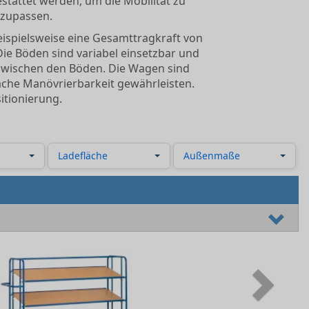
estattet werden, um die Mobilität zu
zupassen.
eispielsweise eine Gesamttragkraft von
Die Böden sind variabel einsetzbar und
zwischen den Böden. Die Wagen sind
fache Manövrierbarkeit gewährleisten.
itionierung​.
Ladefläche
Außenmaße
Next