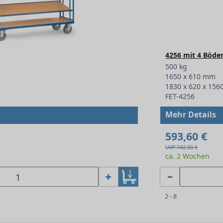
4256 mit 4 Böde
500 kg
1650 x 610 mm
1830 x 620 x 15
FET-4256
Mehr Details
593,60 €
UVP 742.00 €
ca. 2 Wochen
2 - 8