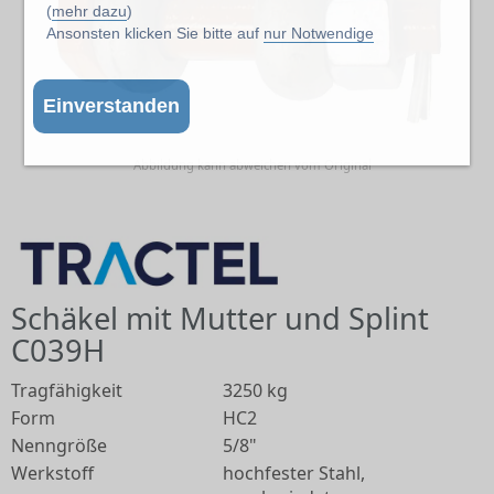
(
mehr dazu
)
Ansonsten klicken Sie bitte auf
nur Notwendige
Einverstanden
Abbildung kann abweichen vom Original
Schäkel mit Mutter und Splint
C039H
Tragfähigkeit
3250 kg
Form
HC2
Nenngröße
5/8"
Werkstoff
hochfester Stahl,