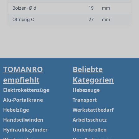
Bolzen-Ø d
19
mm
Öffnung O
27
mm
TOMANRO
Beliebte
empfiehlt
Kategorien
Elektrokettenzüge
Hebezeuge
Alu-Portalkrane
Transport
Hebelzüge
Werkstattbedarf
Handseilwinden
Arbeitsschutz
Hydraulikzylinder
Umlenkrollen