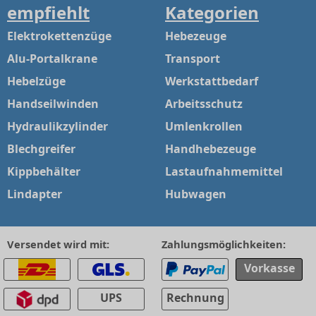
empfiehlt
Kategorien
Elektrokettenzüge
Hebezeuge
Alu-Portalkrane
Transport
Hebelzüge
Werkstattbedarf
Handseilwinden
Arbeitsschutz
Hydraulikzylinder
Umlenkrollen
Blechgreifer
Handhebezeuge
Kippbehälter
Lastaufnahmemittel
Lindapter
Hubwagen
Versendet wird mit:
Zahlungsmöglichkeiten:
Vorkasse
UPS
Rechnung