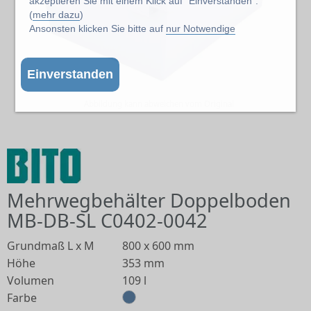
akzeptieren Sie mit einem Klick auf "Einverstanden".
(
mehr dazu
)
Ansonsten klicken Sie bitte auf
nur Notwendige
Einverstanden
Abbildung kann abweichen vom Original
Mehrwegbehälter Doppelboden
MB-DB-SL C0402-0042
Grundmaß L x M
800 x 600 mm
Höhe
353 mm
Volumen
109 l
Farbe