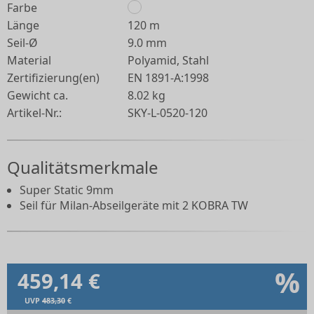
Farbe
Länge
120 m
Seil-Ø
9.0 mm
Material
Polyamid, Stahl
Zertifizierung(en)
EN 1891-A:1998
Gewicht ca.
8.02 kg
Artikel-Nr.:
SKY-L-0520-120
Qualitätsmerkmale
Super Static 9mm
Seil für Milan-Abseilgeräte mit 2 KOBRA TW
%
459,14 €
UVP
483,30
€