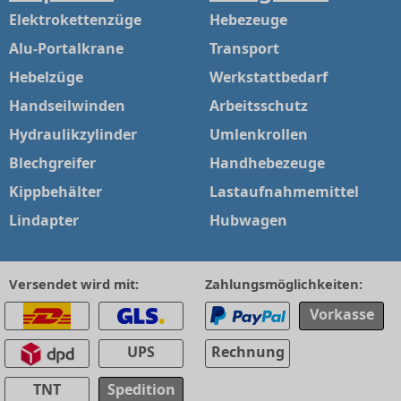
Elektrokettenzüge
Hebezeuge
Alu-Portalkrane
Transport
Hebelzüge
Werkstattbedarf
Handseilwinden
Arbeitsschutz
Hydraulikzylinder
Umlenkrollen
Blechgreifer
Handhebezeuge
Kippbehälter
Lastaufnahmemittel
Lindapter
Hubwagen
Versendet wird mit:
Zahlungsmöglichkeiten:
Vorkasse
UPS
Rechnung
TNT
Spedition