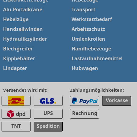
Alu-Portalkrane
Transport
Hebelzüge
Werkstattbedarf
Handseilwinden
Arbeitsschutz
Hydraulikzylinder
Umlenkrollen
Blechgreifer
Handhebezeuge
Kippbehälter
Lastaufnahmemittel
Lindapter
Hubwagen
Versendet wird mit:
Zahlungsmöglichkeiten:
Vorkasse
UPS
Rechnung
TNT
Spedition