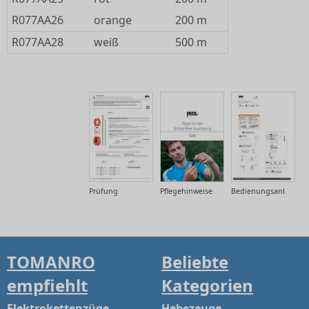
R077AA26
orange
200 m
R077AA28
weiß
500 m
Prüfung
Pflegehinweise
Bedienungsanl.
TOMANRO
Beliebte
empfiehlt
Kategorien
Elektrokettenzüge
Hebezeuge