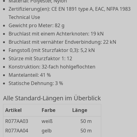
Material: Polyester, Nylon
Zertifizierung(en): CE EN 1891 type A, EAC, NFPA 1983
Technical Use
Gewicht pro Meter: 82 g
Bruchlast mit einem Achterknoten: 19 kN
Bruchlast mit vernähter Endverbindung: 22 kN
Fangstoß (mit Sturzfaktor 0,3): 5,2 kN
Stürze mit Sturzfaktor 1: 12
Konstruktion: 32-fach hohlgeflochten
Mantelanteil: 41 %
Statische Dehnung: 3 %
Alle Standard-Längen im Überblick
Artikel
Farbe
Länge
R077AA03
weiß
50 m
R077AA04
gelb
50 m