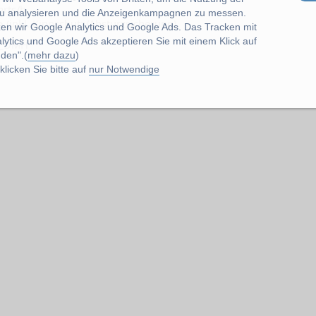
arts/h.
u analysieren und die Anzeigenkampagnen zu messen.
n
(inkl. Kippschutz/Absturzsicherung).
zen wir Google Analytics und Google Ads. Das Tracken mit
lytics und Google Ads akzeptieren Sie mit einem Klick auf
ug_DMH
den".(
mehr dazu
)
licken Sie bitte auf
nur Notwendige