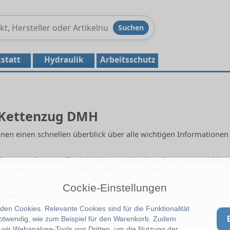
Produkte
Suchen
durchsuchen
statt
Hydraulik
Arbeitsschutz
r Kettenzug DMH
nen einen schnellen überblick über alle wichtigen Informationen d
obustes
Hebezeug
für Industrie, Handwerk und Montage und ka
ises Positionieren und effiziente Standard-Hebevorgänge.
Cockie-Einstellungen
Handling.
en Cookies. Relevante Cookies sind für die Funktionalität
notwendig, wie zum Beispiel für den Warenkorb. Zudem
wir Webanalyse-Tools von Dritten, um die Nutzung der