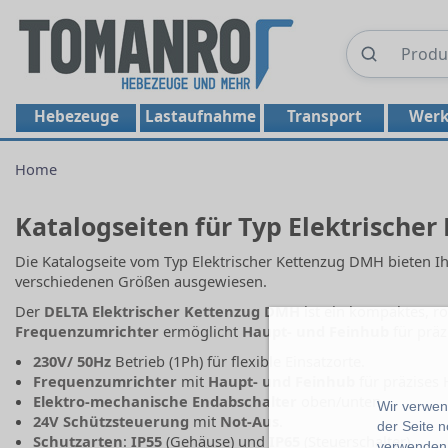
Hebezeuge
Lastaufnahme
Transport
Werk
Home
Katalogseiten für Typ Elektrische
Die Katalogseite vom Typ Elektrischer Kettenzug DMH bieten Ih
verschiedenen Größen ausgewiesen.
Der
DELTA Elektrischer Kettenzug DMH
ist ein kompaktes, r
Frequenzumrichter
ermöglicht
Haupt- und Feinhub
für präz
230V/ 50Hz
Betrieb (1Ph) für flexible Einsatzorte.
Frequenzumrichter
mit
Haupt- und Feinhub
für präzises 
Elektro-mechanische Endabschalter
oben/unten.
Wir verwend
24V Schützsteuerung
mit
Not-Aus
.
der Seite 
Schutzarten
:
IP55
(Gehäuse) und
IP65
(Steuerschalter).
verwenden 