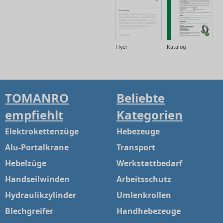
Flyer
Katalog
TOMANRO
Beliebte
empfiehlt
Kategorien
Elektrokettenzüge
Hebezeuge
Alu-Portalkrane
Transport
Hebelzüge
Werkstattbedarf
Handseilwinden
Arbeitsschutz
Hydraulikzylinder
Umlenkrollen
Blechgreifer
Handhebezeuge