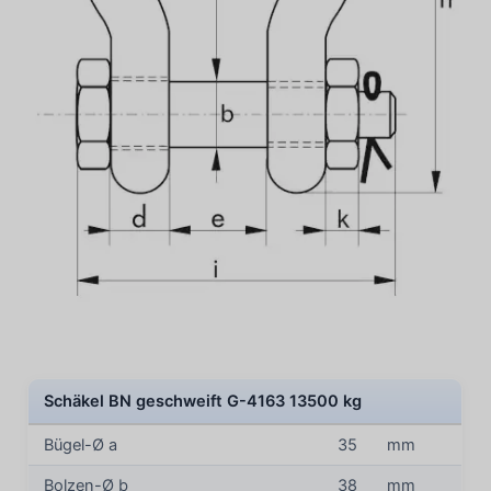
Schäkel BN geschweift G-4163 13500 kg
Bügel-Ø a
35
mm
Bolzen-Ø b
38
mm