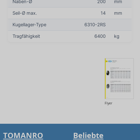
Naben-Ø
200
mm
Seil-Ø max.
14
mm
Kugellager-Type
6310-2RS
Tragfähigkeit
6400
kg
Flyer
TOMANRO
Beliebte