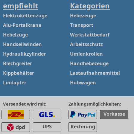
empfiehlt
Kategorien
Elektrokettenzüge
Hebezeuge
Alu-Portalkrane
Transport
Hebelzüge
Werkstattbedarf
Handseilwinden
Arbeitsschutz
Hydraulikzylinder
Umlenkrollen
Blechgreifer
Handhebezeuge
Kippbehälter
Lastaufnahmemittel
Lindapter
Hubwagen
Versendet wird mit:
Zahlungsmöglichkeiten:
Vorkasse
UPS
Rechnung