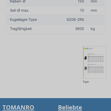
Naben-Ø
150
mm
Seil-Ø max.
10
mm
Kugellager-Type
6208-2RS
Tragfähigkeit
3600
kg
Flyer
TOMANRO
Beliebte