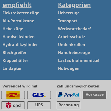
empfiehlt
Kategorien
Elektrokettenzüge
Hebezeuge
Alu-Portalkrane
Transport
Hebelzüge
Werkstattbedarf
Handseilwinden
Arbeitsschutz
Hydraulikzylinder
Umlenkrollen
Blechgreifer
Handhebezeuge
Kippbehälter
Lastaufnahmemittel
Lindapter
Hubwagen
Versendet wird mit:
Zahlungsmöglichkeiten:
Vorkasse
UPS
Rechnung