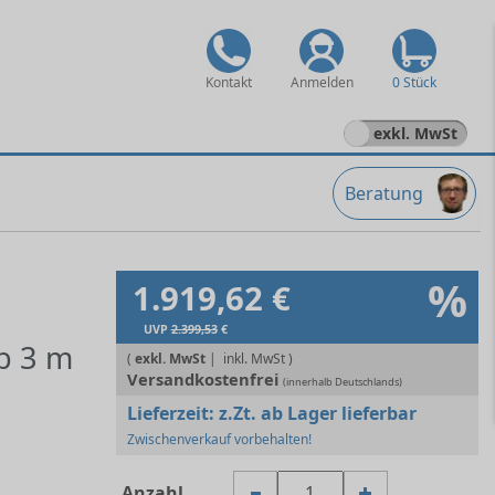
Kontakt
Anmelden
0 Stück
exkl. MwSt
Beratung
%
1.919,62 €
UVP
2.399,53
€
b 3 m
(
exkl. MwSt
|
Versandkostenfrei
(innerhalb Deutschlands)
Lieferzeit:
z.Zt. ab Lager lieferbar
Zwischenverkauf vorbehalten!
Anzahl