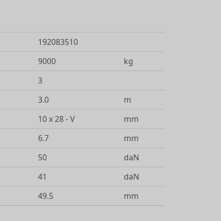
192083510
9000
kg
3
3.0
m
10 x 28 - V
mm
6.7
mm
50
daN
41
daN
49.5
mm