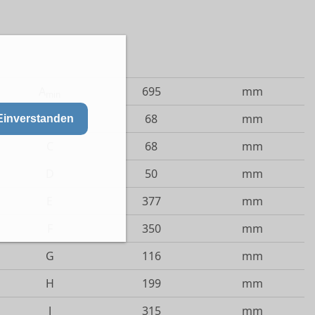
A
695
mm
min
B
68
mm
Einverstanden
C
68
mm
D
50
mm
E
377
mm
F
350
mm
G
116
mm
H
199
mm
J
315
mm