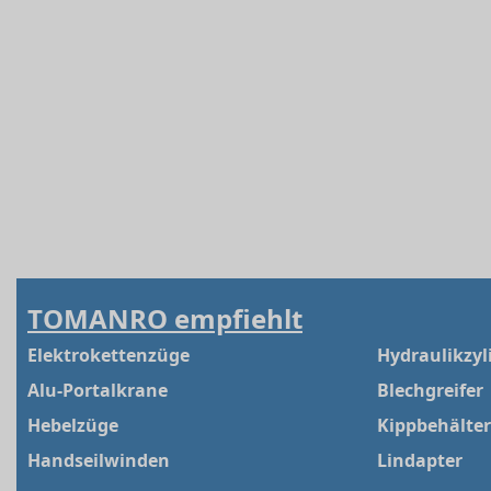
TOMANRO empfiehlt
Elektrokettenzüge
Hydraulikzyl
Alu-Portalkrane
Blechgreifer
Hebelzüge
Kippbehälter
Handseilwinden
Lindapter