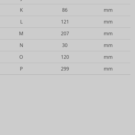
K
86
mm
L
121
mm
M
207
mm
N
30
mm
O
120
mm
P
299
mm