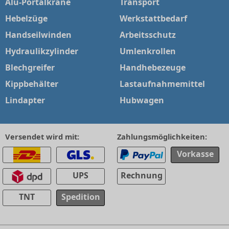
Alu-Portalkrane
Transport
Hebelzüge
Werkstattbedarf
Handseilwinden
Arbeitsschutz
Hydraulikzylinder
Umlenkrollen
Blechgreifer
Handhebezeuge
Kippbehälter
Lastaufnahmemittel
Lindapter
Hubwagen
Versendet wird mit:
Zahlungsmöglichkeiten:
Vorkasse
UPS
Rechnung
TNT
Spedition