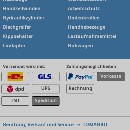
Handseilwinden
Arbeitsschutz
Hydraulikzylinder
Umlenkrollen
Blechgreifer
Handhebezeuge
Kippbehälter
Lastaufnahmemittel
Lindapter
Hubwagen
Versendet wird mit:
Zahlungsmöglichkeiten:
Vorkasse
UPS
Rechnung
TNT
Spedition
Beratung, Verkauf und Service
⇒
TOMANRO