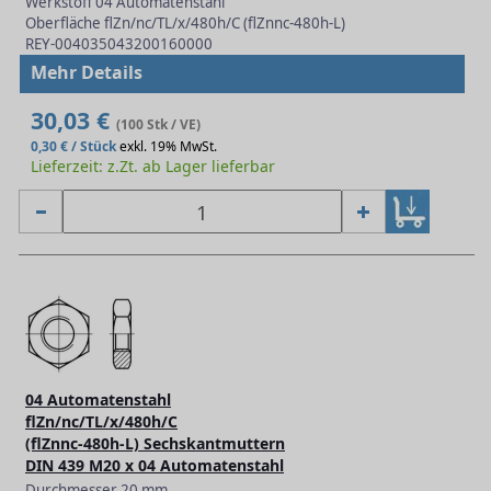
Werkstoff 04 Automatenstahl
Oberfläche flZn/nc/TL/x/480h/C (flZnnc-480h-L)
REY-004035043200160000
Mehr Details
30,03 €
(100 Stk / VE)
0,30 € / Stück
exkl. 19% MwSt.
Lieferzeit: z.Zt. ab Lager lieferbar
04 Automatenstahl
flZn/nc/TL/x/480h/C
(flZnnc-480h-L) Sechskantmuttern
DIN 439 M20 x 04 Automatenstahl
Durchmesser 20 mm