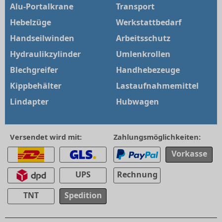
Alu-Portalkrane
Transport
Hebelzüge
Werkstattbedarf
Handseilwinden
Arbeitsschutz
Hydraulikzylinder
Umlenkrollen
Blechgreifer
Handhebezeuge
Kippbehälter
Lastaufnahmemittel
Lindapter
Hubwagen
Versendet wird mit:
Zahlungsmöglichkeiten:
Vorkasse
UPS
Rechnung
TNT
Spedition