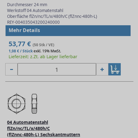
Durchmesser 24 mm
Werkstoff 04 Automatenstahl
Oberfläche flZn/nc/TL/x/480h/C (flZnnc-480h-L)
REY-004035043200240000
Mehr Details
53,77 €
(50 Stk / VE)
1,08 € / Stück
exkl. 19% MwSt.
Lieferzeit: z.Zt. ab Lager lieferbar
04 Automatenstahl
flZn/nc/TL/x/480h/C
(flZnnc-480h-L) Sechskantmuttern