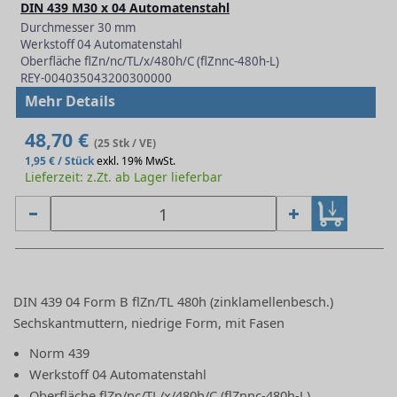
DIN 439 M30 x 04 Automatenstahl
Durchmesser 30 mm
Werkstoff 04 Automatenstahl
Oberfläche flZn/nc/TL/x/480h/C (flZnnc-480h-L)
REY-004035043200300000
Mehr Details
48,70 €
(25 Stk / VE)
1,95 € / Stück
exkl. 19% MwSt.
Lieferzeit: z.Zt. ab Lager lieferbar
DIN 439 04 Form B flZn/TL 480h (zinklamellenbesch.)
Sechskantmuttern, niedrige Form, mit Fasen
Norm 439
Werkstoff 04 Automatenstahl
Oberfläche flZn/nc/TL/x/480h/C (flZnnc-480h-L)