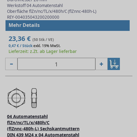
Werkstoff 04 Automatenstahl
Oberfläche flZn/nc/TL/x/480h/C (flZnnc-480h-L)
REY-004035043200200000
Mehr Details
23,36 €
(50 Stk / VE)
0,47 € / Stück
exkl. 19% MwSt.
Lieferzeit: z.Zt. ab Lager lieferbar
04 Automatenstahl
flZn/nc/TL/x/480h/C
(flZnnc-480h-L) Sechskantmuttern
DIN 439 M24 x 04 Automatenstahl