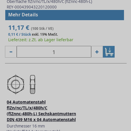
Oberfläche flZn/nc/TL/x/480h/C (flZnnc-480h-L)
REY-000439043220120000
Mehr Details
11,17 €
(100 Stk / VE)
0,11 € / Stück
exkl. 19% MwSt.
Lieferzeit: z.Zt. ab Lager lieferbar
04 Automatenstahl
flZn/nc/TL/x/480h/C
(flZnnc-480h-L) Sechskantmuttern
DIN 439 M16 x 04 Automatenstahl
Durchmesser 16 mm