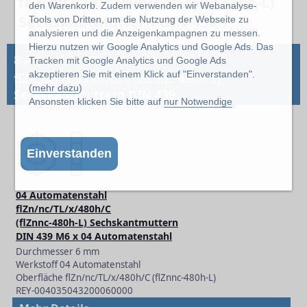
flZn/nc/TL/x/480h/C (flZnnc-480h-L)
den Warenkorb. Zudem verwenden wir Webanalyse-
Sechskantmuttern DIN 439
Tools von Dritten, um die Nutzung der Webseite zu
analysieren und die Anzeigenkampagnen zu messen.
Hierzu nutzen wir Google Analytics und Google Ads. Das
→
8 Artikel
04 Automatenstahl
Tracken mit Google Analytics und Google Ads
akzeptieren Sie mit einem Klick auf "Einverstanden".
flZn/nc/TL/x/480h/C (flZnnc-480h-L)
(
mehr dazu
)
Sechskantmuttern DIN 439
Ansonsten klicken Sie bitte auf
nur Notwendige
Einverstanden
04 Automatenstahl
flZn/nc/TL/x/480h/C
(flZnnc-480h-L) Sechskantmuttern
DIN 439 M6 x 04 Automatenstahl
Durchmesser 6 mm
Werkstoff 04 Automatenstahl
Oberfläche flZn/nc/TL/x/480h/C (flZnnc-480h-L)
REY-004035043200060000