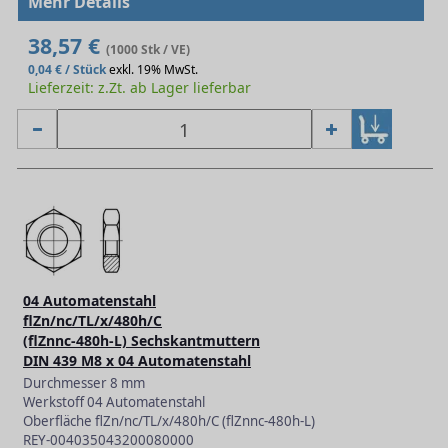
Mehr Details
38,57 €
(1000 Stk / VE)
0,04 € / Stück
exkl. 19% MwSt.
Lieferzeit: z.Zt. ab Lager lieferbar
04 Automatenstahl
flZn/nc/TL/x/480h/C
(flZnnc-480h-L) Sechskantmuttern
DIN 439 M8 x 04 Automatenstahl
Durchmesser 8 mm
Werkstoff 04 Automatenstahl
Oberfläche flZn/nc/TL/x/480h/C (flZnnc-480h-L)
REY-004035043200080000