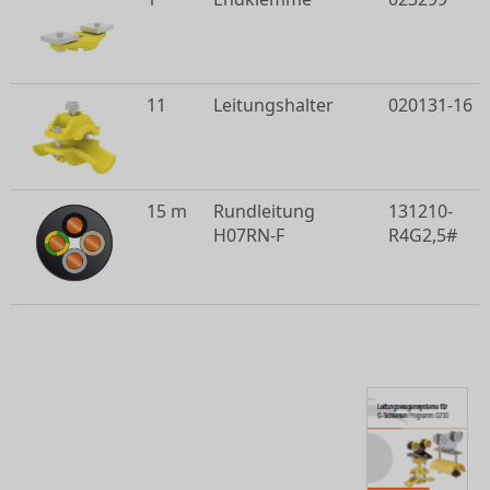
11
Leitungshalter
020131-16
15 m
Rundleitung
131210-
H07RN-F
R4G2,5#