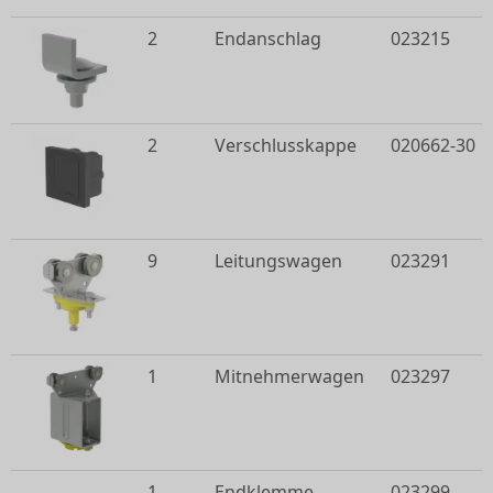
2
Endanschlag
023215
2
Verschlusskappe
020662-30
9
Leitungswagen
023291
1
Mitnehmerwagen
023297
1
Endklemme
023299