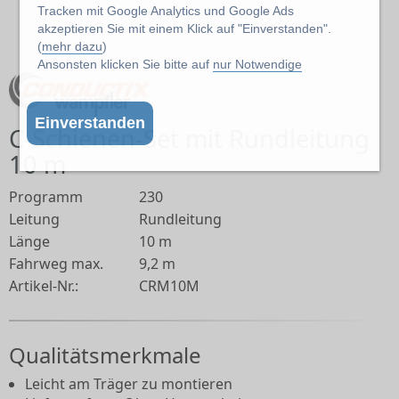
Tracken mit Google Analytics und Google Ads
Abbildung kann abweichen vom Original
akzeptieren Sie mit einem Klick auf "Einverstanden".
(
mehr dazu
)
Ansonsten klicken Sie bitte auf
nur Notwendige
Einverstanden
C-Schienen-Set mit Rundleitung
10 m
Programm
230
Leitung
Rundleitung
Länge
10 m
Fahrweg max.
9,2 m
Artikel-Nr.:
CRM10M
Qualitätsmerkmale
Leicht am Träger zu montieren