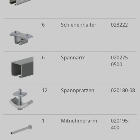
6
Schienenhalter
023222
6
Spannarm
020275-
0500
12
Spannpratzen
020180-08
1
Mitnehmerarm
020195-
400