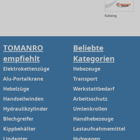
Katalog
TOMANRO
Beliebte
empfiehlt
Kategorien
Elektrokettenzüge
Hebezeuge
Alu-Portalkrane
Transport
Hebelzüge
Werkstattbedarf
Handseilwinden
Arbeitsschutz
Hydraulikzylinder
Umlenkrollen
Blechgreifer
Handhebezeuge
Kippbehälter
Lastaufnahmemittel
Lindapter
Hubwagen